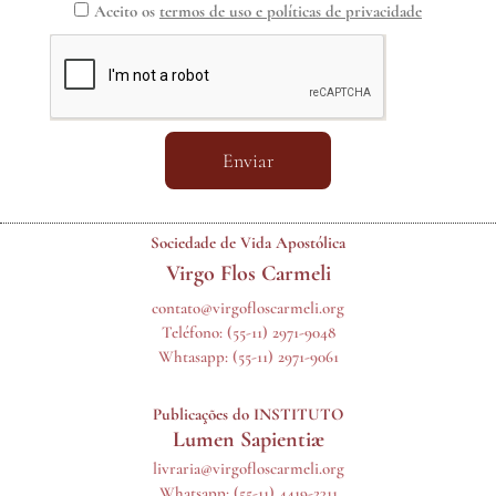
Aceito os
termos de uso e políticas de privacidade
Enviar
Sociedade de Vida Apostólica
Virgo Flos Carmeli
contato@virgofloscarmeli.org
Teléfono:
(55-11) 2971-9048
Whtasapp:
(55-11) 2971-9061
Publicações do INSTITUTO
Lumen Sapientiæ
livraria@virgofloscarmeli.org
Whatsapp: (55-11) 4419-2311