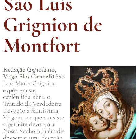
São Luís
Grignion de
Montfort
Redação (25/10/2010,
Virgo Flos Carmeli)
São
Luís Maria Grignion
expõe em sua
esplêndida obra, o
Tratado da Verdadeira
Devoção à Santíssima
Virgem, no que consiste
a perfeita devoção a
Nossa Senhora, além de
despertar uma devoção