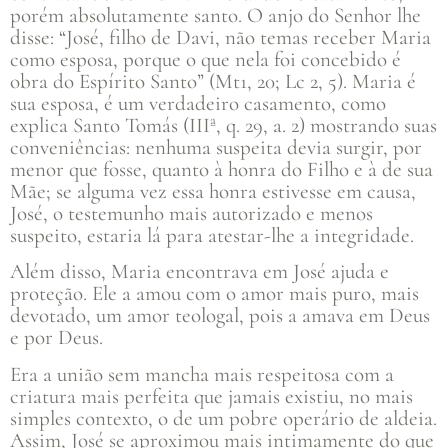
porém absolutamente santo. O anjo do Senhor lhe
disse: “José, filho de Davi, não temas receber Maria
como esposa, porque o que nela foi concebido é
obra do Espírito Santo” (Mt1, 20; Lc 2, 5). Maria é
sua esposa, é um verdadeiro casamento, como
explica Santo Tomás (IIIª, q. 29, a. 2) mostrando suas
conveniências: nenhuma suspeita devia surgir, por
menor que fosse, quanto à honra do Filho e à de sua
Mãe; se alguma vez essa honra estivesse em causa,
José, o testemunho mais autorizado e menos
suspeito, estaria lá para atestar-lhe a integridade.
Além disso, Maria encontrava em José ajuda e
proteção. Ele a amou com o amor mais puro, mais
devotado, um amor teologal, pois a amava em Deus
e por Deus.
Era a união sem mancha mais respeitosa com a
criatura mais perfeita que jamais existiu, no mais
simples contexto, o de um pobre operário de aldeia.
Assim, José se aproximou mais intimamente do que