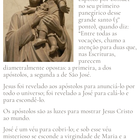
no seu primeiro
panegírico desse
grande santo (3°
ponto), quando diz:
“Entre todas as
vocações, chamo a
atenção para duas que,
nas Escrituras,
parecem
diametralmente opostas: a primeira, a dos
apóstolos, a segunda a de São José.
Jesus foi revelado aos apóstolos para anunciá-lo por
todo o universo; foi revelado a José para calá-lo e
para escondê-lo.
Os apóstolos são as luzes para mostrar Jesus Cristo
ao mundo.
José é um véu para cobri-lo; e sob esse véu
misterioso se esconde a virgindade de Maria e a