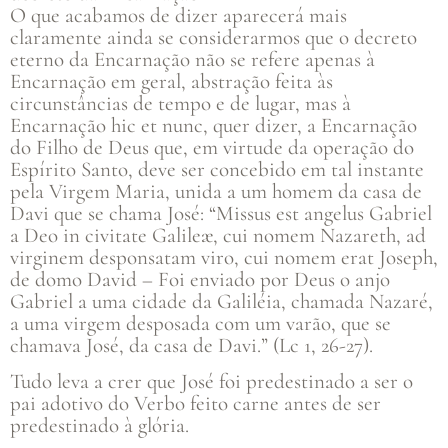
O que acabamos de dizer aparecerá mais
claramente ainda se considerarmos que o decreto
eterno da Encarnação não se refere apenas à
Encarnação em geral, abstração feita às
circunstâncias de tempo e de lugar, mas à
Encarnação hic et nunc, quer dizer, a Encarnação
do Filho de Deus que, em virtude da operação do
Espírito Santo, deve ser concebido em tal instante
pela Virgem Maria, unida a um homem da casa de
Davi que se chama José: “Missus est angelus Gabriel
a Deo in civitate Galileæ, cui nomem Nazareth, ad
virginem desponsatam viro, cui nomem erat Joseph,
de domo David – Foi enviado por Deus o anjo
Gabriel a uma cidade da Galiléia, chamada Nazaré,
a uma virgem desposada com um varão, que se
chamava José, da casa de Davi.” (Lc 1, 26-27).
Tudo leva a crer que José foi predestinado a ser o
pai adotivo do Verbo feito carne antes de ser
predestinado à glória.