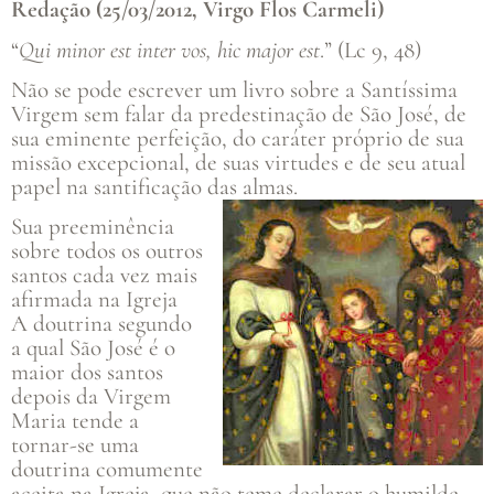
Redação (25/03/2012, Virgo Flos Carmeli)
“
Qui minor est inter vos, hic major est
.” (Lc 9, 48)
Não se pode escrever um livro sobre a Santíssima
Virgem sem falar da predestinação de São José, de
sua eminente perfeição, do caráter próprio de sua
missão excepcional, de suas virtudes e de seu atual
papel na santificação das almas.
Sua preeminência
sobre todos os outros
santos cada vez mais
afirmada na Igreja
A doutrina segundo
a qual São José é o
maior dos santos
depois da Virgem
Maria tende a
tornar-se uma
doutrina comumente
aceita na Igreja, que não teme declarar o humilde