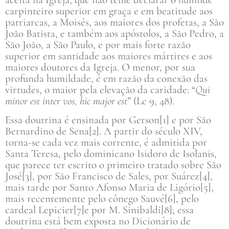
carpinteiro superior em graça e em beatitude aos
patriarcas, a Moisés, aos maiores dos profetas, a São
João Batista, e também aos apóstolos, a São Pedro, a
São João, a São Paulo, e por mais forte razão
superior em santidade aos maiores mártires e aos
maiores doutores da Igreja. O menor, por sua
profunda humildade, é em razão da conexão das
virtudes, o maior pela elevação da caridade: “
Qui
minor est inter vos, hic major est
” (Lc 9, 48).
Essa doutrina é ensinada por Gerson[1] e por São
Bernardino de Sena[2]. A partir do século XIV,
torna-se cada vez mais corrente, é admitida por
Santa Teresa, pelo dominicano Isidoro de Isolanis,
que parece ter escrito o primeiro tratado sobre São
José[3], por São Francisco de Sales, por Suárez[4],
mais tarde por Santo Afonso Maria de Ligório[5],
mais recentemente pelo cônego Sauvé[6], pelo
cardeal Lepicier[7]e por M. Sinibaldi[8]; essa
doutrina está bem exposta no Dicionário de