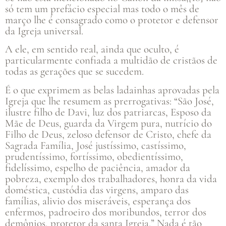
só tem um prefácio especial mas todo o mês de
março lhe é consagrado como o protetor e defensor
da Igreja universal.
A ele, em sentido real, ainda que oculto, é
particularmente confiada a multidão de cristãos de
todas as gerações que se sucedem.
É o que exprimem as belas ladainhas aprovadas pela
Igreja que lhe resumem as prerrogativas: “São José,
ilustre filho de Davi, luz dos patriarcas, Esposo da
Mãe de Deus, guarda da Virgem pura, nutrício do
Filho de Deus, zeloso defensor de Cristo, chefe da
Sagrada Família, José justíssimo, castíssimo,
prudentíssimo, fortíssimo, obedientíssimo,
fidelíssimo, espelho de paciência, amador da
pobreza, exemplo dos trabalhadores, honra da vida
doméstica, custódia das virgens, amparo das
famílias, alivio dos miseráveis, esperança dos
enfermos, padroeiro dos moribundos, terror dos
demônios, protetor da santa Igreja.” Nada é tão