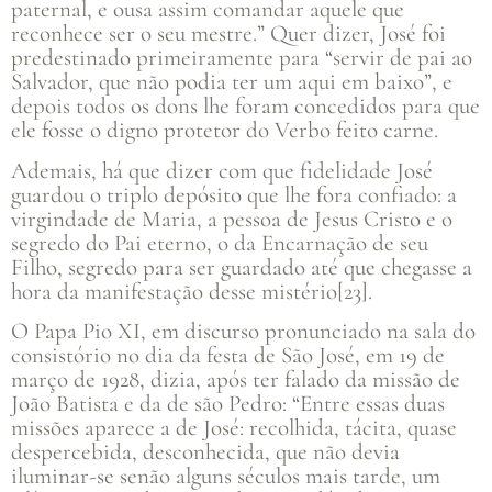
paternal, e ousa assim comandar aquele que
reconhece ser o seu mestre.” Quer dizer, José foi
predestinado primeiramente para “servir de pai ao
Salvador, que não podia ter um aqui em baixo”, e
depois todos os dons lhe foram concedidos para que
ele fosse o digno protetor do Verbo feito carne.
Ademais, há que dizer com que fidelidade José
guardou o triplo depósito que lhe fora confiado: a
virgindade de Maria, a pessoa de Jesus Cristo e o
segredo do Pai eterno, o da Encarnação de seu
Filho, segredo para ser guardado até que chegasse a
hora da manifestação desse mistério[23].
O Papa Pio XI, em discurso pronunciado na sala do
consistório no dia da festa de São José, em 19 de
março de 1928, dizia, após ter falado da missão de
João Batista e da de são Pedro: “Entre essas duas
missões aparece a de José: recolhida, tácita, quase
despercebida, desconhecida, que não devia
iluminar-se senão alguns séculos mais tarde, um