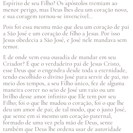
Espírito de seu Filho? Os apóstolos tremiam ao
menor perigo, mas Deus lhes deu um coração novo,
e sua coragem tornou-se invencível…
Pois foi essa mesma mão que deu um coração de pai
a São José e um coração de filho a Jesus. Por isso
Jesus obedecia a São José, e José nele mandava sem
temor.
E de onde vem essa ousadia de mandar em seu
Criador? É que o verdadeiro pai de Jesus Cristo,
esse Deus que o engendra desde toda a eternidade,
tendo escolhido o divino José para servir de pai, no
meio dos tempos, a seu Filho único, fez de alguma
maneira correr no seio de José um raio ou um
brilho desse amor infinito que Ele tem por seu
Filho; foi o que lhe mudou o coração, foi o que lhe
deu um amor de pai; de tal modo, que o justo José,
que sente em si mesmo um coração paternal,
formado de uma vez pela mão de Deus, sente
também que Deus lhe ordena usar de autoridade