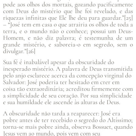
pode aos olhos dos mortais, gozando pacificamente
com Deus do mistério que lhe foi revelado, e das
riquezas infinitas que Ele lhe deu para guardar.”[25]
– “José tem em casa o que atrairia os olhos de toda a
terra, e o mundo não o conhece; possui um Deus-
Homem, e não diz palavra; é testemunha de um
grande mistério, e saboreia-o em segredo, sem o
divulgar.”[26]
Sua fé é inabalável apesar da obscuridade do
inesperado mistério. A palavra de Deus transmitida
pelo anjo esclarece acerca da concepção virginal do
Salvador: José poderia ter hesitado em crer em
coisa tão extraordinária; acreditou firmemente com
a simplicidade de seu coração. Por sua simplicidade
e sua humildade ele ascende às alturas de Deus.
A obscuridade não tarda a reaparecer: José era
pobre antes de ter recebido o segredo do Altíssimo;
torna-se mais pobre ainda, observa Bossuet, quando
Jesus vem ao mundo, pois vem com seu