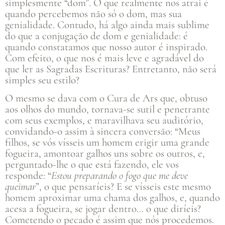
simplesmente “dom”. O que realmente nos atrai é
quando percebemos não só o dom, mas sua
genialidade. Contudo, há algo ainda mais sublime
do que a conjugação de dom e genialidade: é
quando constatamos que nosso autor é inspirado.
Com efeito, o que nos é mais leve e agradável do
que ler as Sagradas Escrituras? Entretanto, não será
simples seu estilo?
O mesmo se dava com o Cura de Ars que, obtuso
aos olhos do mundo, tornava-se sutil e penetrante
com seus exemplos, e maravilhava seu auditório,
convidando-o assim à sincera conversão: “Meus
filhos, se vós vísseis um homem erigir uma grande
fogueira, amontoar galhos uns sobre os outros, e,
perguntado-lhe o que está fazendo, ele vos
responde: “
Estou preparando o fogo que me deve
queimar
”, o que pensaríeis? E se vísseis este mesmo
homem aproximar uma chama dos galhos, e, quando
acesa a fogueira, se jogar dentro… o que diríeis?
Cometendo o pecado é assim que nós procedemos.