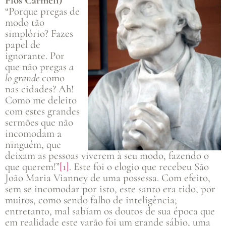
Flos Carmeli)
“Porque pregas de
modo tão
simplório? Fazes
papel de
ignorante. Por
que não pregas
a
lo grande
como
nas cidades? Ah!
Como me deleito
com estes grandes
sermões que não
incomodam a
ninguém, que
deixam as pessoas viverem à seu modo, fazendo o
que querem!”
[1]
. Este foi o elogio que recebeu São
João Maria Vianney de uma possessa. Com efeito,
sem se incomodar por isto, este santo era tido, por
muitos, como sendo falho de inteligência;
entretanto, mal sabiam os doutos de sua época que
em realidade este varão foi um grande sábio, uma