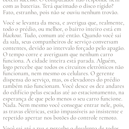
com as baterias. Terá queimado o disco rígido?
Fato, estranho, pois não se ouviu nenhum trovão.
Você se levanta da mesa, e averigua que, realmente,
todo o prédio, ou melhor, o bairro inteiro está em
blackout
. Tudo, comum até então. Quando você sai
da sala, seus companheiros de serviço conversam
contentes, devido ao intervalo forçado pelo apagão.
O tempo corre e averiguam que nenhum carro
funciona. A cidade inteira está parada. Alguém,
logo percebe que todos os circuitos eletrônicos não
funcionam, nem mesmo os celulares. O gerente
dispensa do serviço, mas, os elevadores do prédio
também não funcionam. Você desce os dez andares
do edifício pelas escadas até ao estacionamento, na
esperança de que pelo menos o seu carro funcione.
Nada. Nem mesmo você consegue entrar nele, pois,
as travas elétricas, estão impassíveis ao insistente e
repetido apertar nos botões do controle remoto.
Você sai até a rua e percebe o desalento de todos,