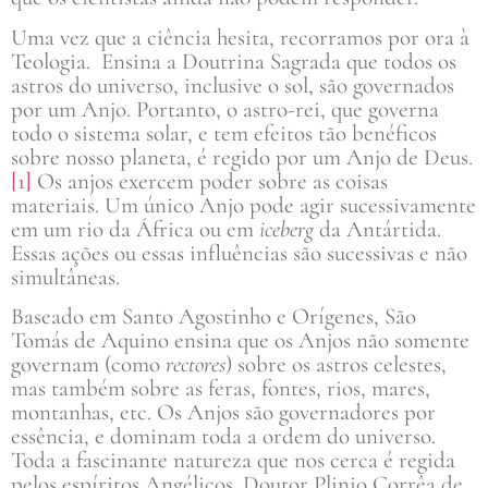
Uma vez que a ciência hesita, recorramos por ora à
Teologia. Ensina a Doutrina Sagrada que todos os
astros do universo, inclusive o sol, são governados
por um Anjo. Portanto, o astro-rei, que governa
todo o sistema solar, e tem efeitos tão benéficos
sobre nosso planeta, é regido por um Anjo de Deus.
[1]
Os anjos exercem poder sobre as coisas
materiais. Um único Anjo pode agir sucessivamente
em um rio da África ou em
iceberg
da Antártida.
Essas ações ou essas influências são sucessivas e não
simultâneas.
Baseado em Santo Agostinho e Orígenes, São
Tomás de Aquino ensina que os Anjos não somente
governam (como
rectores
) sobre os astros celestes,
mas também sobre as feras, fontes, rios, mares,
montanhas, etc. Os Anjos são governadores por
essência, e dominam toda a ordem do universo.
Toda a fascinante natureza que nos cerca é regida
pelos espíritos Angélicos. Doutor Plinio Corrêa de