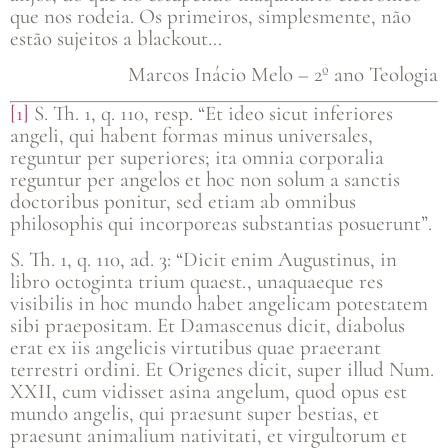
que nos rodeia. Os primeiros, simplesmente, não
estão sujeitos a blackout…
Marcos Inácio Melo – 2º ano Teologia
[1]
S. Th. 1, q. 110, resp. “Et ideo sicut inferiores
angeli, qui habent formas minus universales,
reguntur per superiores; ita omnia corporalia
reguntur per angelos et hoc non solum a sanctis
doctoribus ponitur, sed etiam ab omnibus
philosophis qui incorporeas substantias posuerunt”.
S. Th. 1, q. 110, ad. 3: “Dicit enim Augustinus, in
libro octoginta trium quaest., unaquaeque res
visibilis in hoc mundo habet angelicam potestatem
sibi praepositam. Et Damascenus dicit, diabolus
erat ex iis angelicis virtutibus quae praeerant
terrestri ordini. Et Origenes dicit, super illud Num.
XXII, cum vidisset asina angelum, quod opus est
mundo angelis, qui praesunt super bestias, et
praesunt animalium nativitati, et virgultorum et