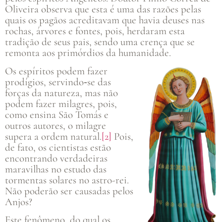
Oliveira observa que esta é uma das razões pelas
quais os pagãos acreditavam que havia deuses nas
rochas, árvores e fontes, pois, herdaram esta
tradição de seus pais, sendo uma crença que se
remonta aos primórdios da humanidade.
Os espíritos podem fazer
prodígios, servindo‑se das
forças da natureza, mas não
podem fazer milagres, pois,
como ensina São Tomás e
outros autores, o milagre
supera a ordem natural.
[2]
Pois,
de fato, os cientistas estão
encontrando verdadeiras
maravilhas no estudo das
tormentas solares no astro-rei.
Não poderão ser causadas pelos
Anjos?
Este fenômeno, do qual os