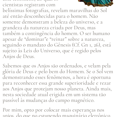
cientistas registram com
belíssimas fotografias, revelam maravilhas do Sol
até então desconhecidas para o homem. Não
somente demonstram a beleza do universo, e a
grandeza da natureza criada por Deus, mas
também a contingência do homem. O ser humano
apesar de “dominar”e “reinar” sobre a natureza,
seguindo o mandato do Gênesis (Cf. Gn 1, 26), está
sujeito às Leis do Universo, que é regido pelos
Anjos de Deus.
Sabemos que os Anjos são ordenados, e velam pela
glória de Deus e pelo bem do Homem. Se o Sol vem
demonstrando esses fenômenos, a hora é oportuna
para reconhecer essa grande superioridade e rezar
aos Anjos que protejam nosso planeta. Ainda mais,
nesta sociedade atual erigida em um sistema tão
passível às mudanças do campo magnético.
Por mim, opto por colocar mais esperanças nos
anjos, do que no estupendo maquinário eletrônico