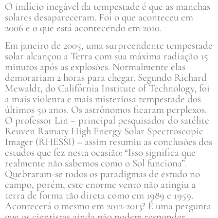
O indício inegável da tempestade é que as manchas
solares desapareceram. Foi o que aconteceu em
2006 e o que está acontecendo em 2010.
Em janeiro de 2005, uma surpreendente tempestade
solar alcançou a Terra com sua máxima radiação 15
minutos após as explosões. Normalmente elas
demorariam 2 horas para chegar. Segundo Richard
Mewaldt, do Califórnia Institute of Technology, foi
a mais violenta e mais misteriosa tempestade dos
últimos 50 anos. Os astrônomos ficaram perplexos.
O professor Lin – principal pesquisador do satélite
Reuven Ramaty High Energy Solar Spectroscopic
Imager (RHESSI) – assim resumiu as conclusões dos
estudos que fez nesta ocasião: “Isso significa que
realmente não sabemos como o Sol funciona”.
Quebraram-se todos os paradigmas de estudo no
campo, porém, este enorme vento não atingiu a
terra de forma tão direta como em 1989 e 1959.
Acontecerá o mesmo em 2012-2013? É uma pergunta
que os cientistas ainda não podem responder.