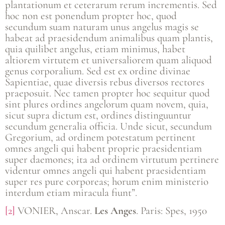
plantationum et ceterarum rerum incrementis. Sed
hoc non est ponendum propter hoc, quod
secundum suam naturam unus angelus magis se
habeat ad praesidendum animalibus quam plantis,
quia quilibet angelus, etiam minimus, habet
altiorem virtutem et universaliorem quam aliquod
genus corporalium. Sed est ex ordine divinae
Sapientiae, quae diversis rebus diversos rectores
praeposuit. Nec tamen propter hoc sequitur quod
sint plures ordines angelorum quam novem, quia,
sicut supra dictum est, ordines distinguuntur
secundum generalia officia. Unde sicut, secundum
Gregorium, ad ordinem potestatum pertinent
omnes angeli qui habent proprie praesidentiam
super daemones; ita ad ordinem virtutum pertinere
videntur omnes angeli qui habent praesidentiam
super res pure corporeas; horum enim ministerio
interdum etiam miracula fiunt”.
[2]
VONIER, Anscar.
Les Anges
. Paris: Spes, 1950