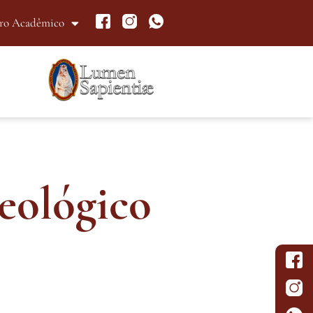
ro Acadêmico
eológico