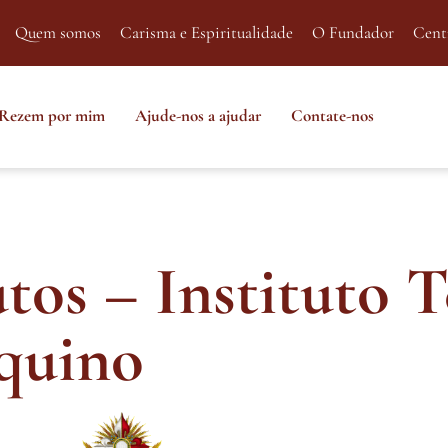
Quem somos
Carisma e Espiritualidade
O Fundador
Cent
Rezem por mim
Ajude-nos a ajudar
Contate-nos
os – Instituto T
quino