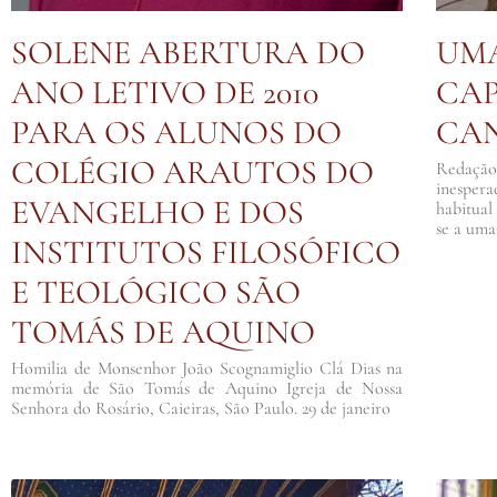
SOLENE ABERTURA DO
UMA
ANO LETIVO DE 2010
CAP
PARA OS ALUNOS DO
CA
COLÉGIO ARAUTOS DO
Redação
inesper
EVANGELHO E DOS
habitual
se a uma
INSTITUTOS FILOSÓFICO
E TEOLÓGICO SÃO
TOMÁS DE AQUINO
Homilia de Monsenhor João Scognamiglio Clá Dias na
memória de São Tomás de Aquino Igreja de Nossa
Senhora do Rosário, Caieiras, São Paulo. 29 de janeiro