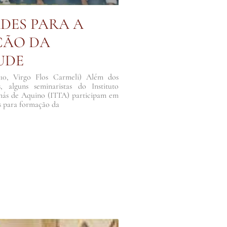
DES PARA A
ÃO DA
UDE
010, Virgo Flos Carmeli) Além dos
s, alguns seminaristas do Instituto
más de Aquino (ITTA) participam em
is para formação da