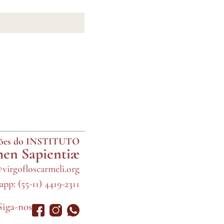
ções do INSTITUTO
en Sapientiæ
@virgofloscarmeli.org
pp: (55-11) 4419-2311
Siga-nos