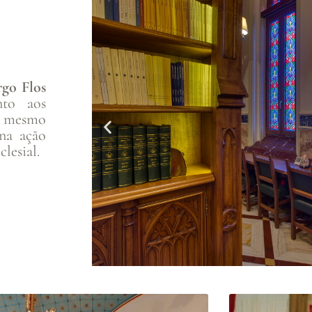
rgo Flos
nto aos
o mesmo
 na ação
lesial.