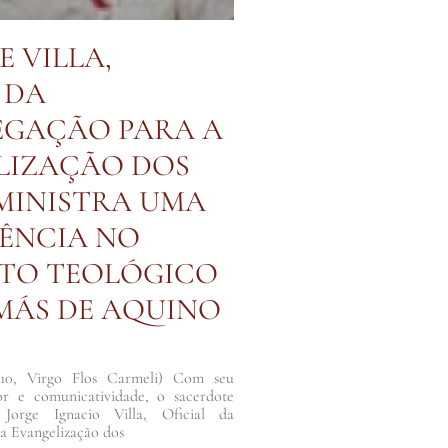
E VILLA,
 DA
GAÇÃO PARA A
LIZAÇÃO DOS
 MINISTRA UMA
ÊNCIA NO
UTO TEOLÓGICO
MÁS DE AQUINO
010, Virgo Flos Carmeli) Com seu
dor e comunicatividade, o sacerdote
 Jorge Ignacio Villa, Oficial da
a Evangelização dos