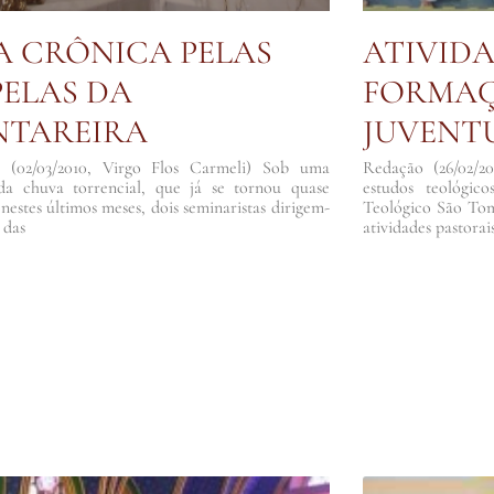
 CRÔNICA PELAS
ATIVIDA
ELAS DA
FORMAÇ
NTAREIRA
JUVENT
 (02/03/2010, Virgo Flos Carmeli) Sob uma
Redação (26/02/2
ada chuva torrencial, que já se tornou quase
estudos teológico
 nestes últimos meses, dois seminaristas dirigem-
Teológico São To
 das
atividades pastora