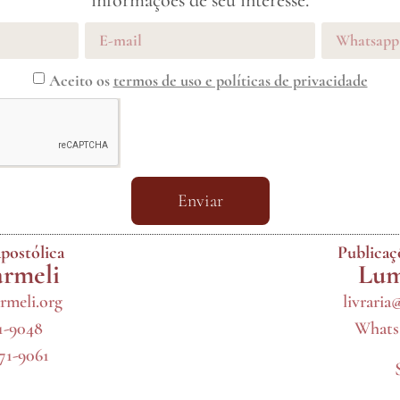
informações de seu interesse.
Aceito os
termos de uso e políticas de privacidade
Enviar
postólica
Publica
armeli
Lum
rmeli.org
livraria
71-9048
Whatsa
971-9061