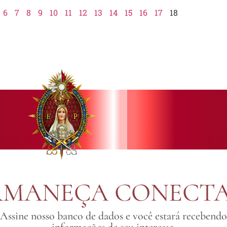
6
7
8
9
10
11
12
13
14
15
16
17
18
RMANEÇA CONECT
Assine nosso banco de dados e você estará recebendo