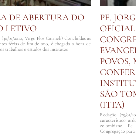
A DE ABERTURA DO
PE. JORG
 LETIVO
OFICIAL
CONGRE
(30/01/2010, Virgo Flos Carmeli) Concluídas as
ntes férias de fim de ano, é chegada a hora de
EVANGE
os trabalhos e estudos dos Institutos
POVOS,
CONFER
INSTIT
SÃO TO
(ITTA)
Redação (25/01/2
característico ar
colombiano, Pe.
Congregação para 