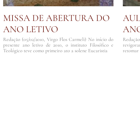
MISSA DE ABERTURA DO
AUL
ANO LETIVO
ANO
Redação (05/02/2010, Virgo Flos Carmeli) No início do
Redação 
presente ano letivo de 2010, o instituto Filosófico e
revigora
Teológico teve como primeiro ato a solene Eucaristia
retomar 