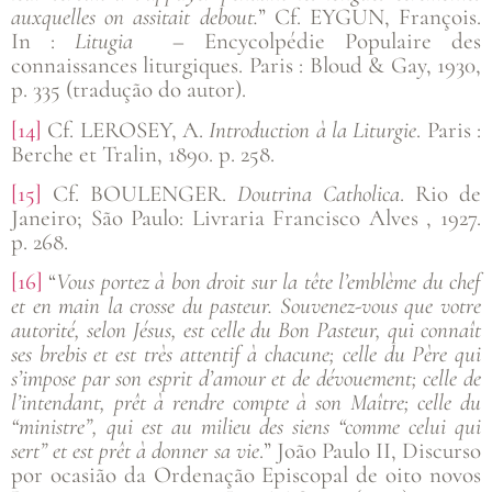
auxquelles on assitait debout.
” Cf. EYGUN, François.
In :
Litugia
– Encycolpédie Populaire des
connaissances liturgiques. Paris : Bloud & Gay, 1930,
p. 335 (tradução do autor).
[14]
Cf. LEROSEY, A.
Introduction à la Liturgie
. Paris :
Berche et Tralin, 1890. p. 258.
[15]
Cf. BOULENGER.
Doutrina Catholica
. Rio de
Janeiro; São Paulo: Livraria Francisco Alves , 1927.
p. 268.
[16]
“
Vous portez à bon droit sur la tête l’emblème du chef
et en main la crosse du pasteur. Souvenez-vous que votre
autorité, selon Jésus, est celle du Bon Pasteur, qui connaît
ses brebis et est très attentif à chacune; celle du Père qui
s’impose par son esprit d’amour et de dévouement; celle de
l’intendant, prêt à rendre compte à son Maître; celle du
“ministre”, qui est au milieu des siens “comme celui qui
sert” et est prêt à donner sa vie
.” João Paulo II, Discurso
por ocasião da Ordenação Episcopal de oito novos