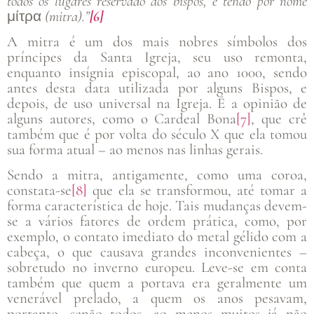
todos os lugares reservado aos bispos, e tendo por nome
μίτρα
(mitra).”
[6]
A mitra é um dos mais nobres símbolos dos
príncipes da Santa Igreja, seu uso remonta,
enquanto insígnia episcopal, ao ano 1000, sendo
antes desta data utilizada por alguns Bispos, e
depois, de uso universal na Igreja. É a opinião de
alguns autores, como o Cardeal Bona
[7]
, que crê
também que é por volta do século X que ela tomou
sua forma atual – ao menos nas linhas gerais.
Sendo a mitra, antigamente, como uma coroa,
constata-se
[8]
que ela se transformou, até tomar a
forma característica de hoje. Tais mudanças devem-
se a vários fatores de ordem prática, como, por
exemplo, o contato imediato do metal gélido com a
cabeça, o que causava grandes inconvenientes –
sobretudo no inverno europeu. Leve-se em conta
também que quem a portava era geralmente um
venerável prelado, a quem os anos pesavam,
portanto, senão todos, ao menos muitos já não