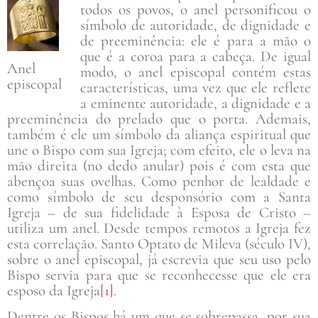
todos os povos, o anel personificou o
símbolo de autoridade, de dignidade e
de preeminência: ele é para a mão o
que é a coroa para a cabeça. De igual
Anel
modo, o anel episcopal contém estas
episcopal
características, uma vez que ele reflete
a eminente autoridade, a dignidade e a
preeminência do prelado que o porta. Ademais,
também é ele um símbolo da aliança espiritual que
une o Bispo com sua Igreja; com efeito, ele o leva na
mão direita (no dedo anular) pois é com esta que
abençoa suas ovelhas. Como penhor de lealdade e
como símbolo de seu desponsório com a Santa
Igreja – de sua fidelidade à Esposa de Cristo –
utiliza um anel. Desde tempos remotos a Igreja fez
esta correlação. Santo Optato de Mileva (século IV),
sobre o anel episcopal, já escrevia que seu uso pelo
Bispo servia para que se reconhecesse que ele era
esposo da Igreja
[1]
.
Dentre os Bispos há um que se sobrepassa, por sua