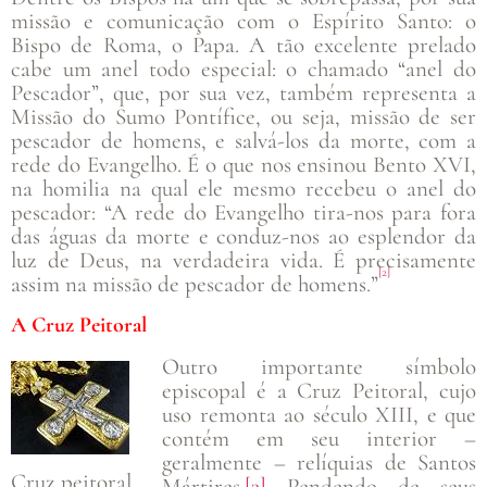
missão e comunicação com o Espírito Santo: o
Bispo de Roma, o Papa. A tão excelente prelado
cabe um anel todo especial: o chamado “anel do
Pescador”, que, por sua vez, também representa a
Missão do Sumo Pontífice, ou seja, missão de ser
pescador de homens, e salvá-los da morte, com a
rede do Evangelho. É o que nos ensinou Bento XVI,
na homilia na qual ele mesmo recebeu o anel do
pescador: “A rede do Evangelho tira-nos para fora
das águas da morte e conduz-nos ao esplendor da
luz de Deus, na verdadeira vida. É precisamente
[2]
assim na missão de pescador de homens.”
A Cruz Peitoral
Outro importante símbolo
episcopal é a Cruz Peitoral, cujo
uso remonta ao século XIII, e que
contém em seu interior –
geralmente – relíquias de Santos
Cruz peitoral
Mártires.
[3]
Pendendo de seus