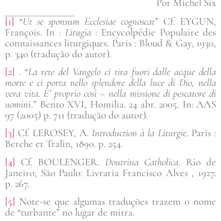
Por Michel Six
[1]
“
Ut se sponsum Ecclesiae cognoscat
” Cf. EYGUN,
François. In :
Litugia
: Encycolpédie Populaire des
connaissances liturgiques. Paris : Bloud & Gay, 1930,
p. 340 (tradução do autor).
[2]
. “
La rete del Vangelo ci tira fuori dalle acque della
morte e ci porta nello splendore della luce di Dio, nella
vera vita. E’ proprio così – nella missione di pescatore di
uomin
i.” Bento XVI, Homilia. 24 abr. 2005. In: AAS
97 (2005) p. 711 (tradução do autor).
[3]
Cf. LEROSEY, A.
Introduction à la Liturgie
. Paris :
Berche et Tralin, 1890. p. 254.
[4]
Cf. BOULENGER.
Doutrina Catholica
. Rio de
Janeiro; São Paulo: Livraria Francisco Alves , 1927.
p. 267.
[5]
Note-se que algumas traduções trazem o nome
de “turbante” no lugar de mitra.