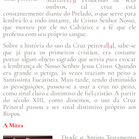
ombros, tal cruz está
constantemente diante do Prelado, o que serve para
lembrá-lo a todo instante, de Cristo Senhor Nosso,
que morreu por ele no Calvário; e a fé que ele
professa com seu próprio sangue.
Sobre a história do uso da Cruz peitoral
[4]
, sabe-se
que já para os primeiros cristãos, era costume
portar algum objeto sagrado que servia para evocar
a lembrança de Nosso Senhor Jesus Cristo. Quando
era grande o perigo, às vezes traziam no peito a
Santíssima Eucaristia. Mais tarde, tendo diminuído
as perseguições, passou-se a usar a cruz no peito,
como sinal claro e distintivo de fiel cristão. A partir
do século XIII, como dissemos, o uso da Cruz
Peitoral passou a ser sinal distintivo próprio aos
Bispos.
A Mitra
Desde o Antigo Testamento