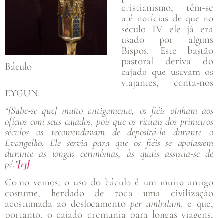
cristianismo, têm-se
até notícias de que no
século IV ele já era
usado por alguns
Bispos. Este bastão
pastoral deriva do
Báculo
cajado que usavam os
viajantes, conta-nos
EYGUN:
“[Sabe-se que] muito antigamente, os fiéis vinham aos
ofícios com seus cajados, pois que os rituais dos primeiros
séculos os recomendavam de depositá-lo durante o
Evangelho. Ele servia para que os fiéis se apoiassem
durante as longas cerimônias, às quais assistia-se de
pé.”
[13]
Como vemos, o uso do báculo é um muito antigo
costume, herdado de toda uma civilização
acostumada ao deslocamento
per ambulam
, e que,
portanto, o cajado premunia para longas viagens,