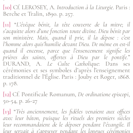
[10]
Cf. LEROSEY, A.
Introduction à la Liturgie
. Paris :
Berche et Tralin, 1890. p. 257.
[11]
“
L’évêque bénit, la tête couverte de la mitre; il
s’acquitte alors d’une fonction toute divine. Dieu bénit par
son ministère. Mais, quand il prie, il la dépose : c’est
l’homme alors quis’humilie devant Dieu. De même en est-il
quand il encense, parce que l’ensencement signifie les
prières des saints, offertes à Dieu par le pontife.
”
DURAND, A.
Le Culte Catholique
: Dans ses
cérémonies et ses symboles d’après l’enseignement
traditionnel de l’Église. Paris : Jouby et Roger, 1868.
p. 178.
[12]
Cf. Pontificale Romanum,
De ordinatione episcopi
,
50-54, p. 26-27
[13]
“
Très
anciennement, les fidèles venaient aux offices
avec leur bâton, puisque les rituels des premiers siècles
leur recommandaient de le déposer pendant l’évangile. Il
leur servait à s’appuyer pendant les longues cérémonies