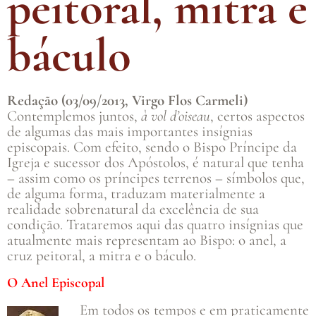
peitoral, mitra e
báculo
Redação (03/09/2013, Virgo Flos Carmeli)
Contemplemos juntos,
à vol d’oiseau
, certos aspectos
de algumas das mais importantes insígnias
episcopais. Com efeito, sendo o Bispo Príncipe da
Igreja e sucessor dos Apóstolos, é natural que tenha
– assim como os príncipes terrenos – símbolos que,
de alguma forma, traduzam materialmente a
realidade sobrenatural da excelência de sua
condição. Trataremos aqui das quatro insígnias que
atualmente mais representam ao Bispo: o anel, a
cruz peitoral, a mitra e o báculo.
O Anel Episcopal
Em todos os tempos e em praticamente