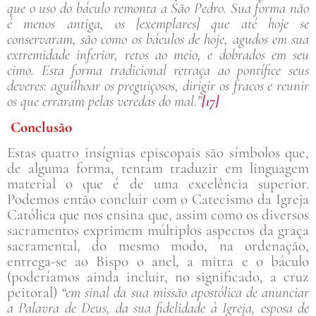
que o uso do báculo remonta a São Pedro. Sua forma não
é menos antiga, os [exemplares] que até hoje se
conservaram, são como os báculos de hoje, agudos em sua
extremidade inferior, retos ao meio, e dobrados em seu
cimo. Esta forma tradicional retraça ao pontífice seus
deveres: aguilhoar os preguiçosos, dirigir os fracos e reunir
os que erraram pelas veredas do mal.”
[17]
Conclusão
Estas quatro insígnias episcopais são símbolos que,
de alguma forma, tentam traduzir em linguagem
material o que é de uma excelência superior.
Podemos então concluir com o Catecismo da Igreja
Católica que nos ensina que, assim como os diversos
sacramentos exprimem múltiplos aspectos da graça
sacramental, do mesmo modo, na ordenação,
entrega-se ao Bispo o anel, a mitra e o báculo
(poderíamos ainda incluir, no significado, a cruz
peitoral)
“em sinal da sua missão apostólica de anunciar
a Palavra de Deus, da sua fidelidade à Igreja, esposa de