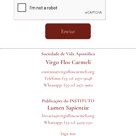
Enviar
Sociedade de Vida Apostólica
Virgo Flos Carmeli
contato@virgofloscarmeli.org
Teléfono:
(55-11) 2971-9048
Whtasapp:
(55-11) 2971-9061
Publicações do INSTITUTO
Lumen Sapientiæ
livraria@virgofloscarmeli.org
Whatsapp: (55-11) 4419-2311
Siga-nos