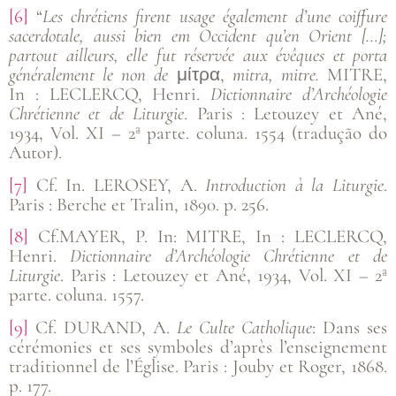
[6]
“
Les
chrétiens firent usage également d’une coiffure
sacerdotale, aussi bien em Occident qu’en Orient […];
partout ailleurs, elle fut réservée aux évêques et porta
généralement le non de
μίτρα,
mitra, mitre.
MITRE,
In : LECLERCQ, Henri.
Dictionnaire d’Archéologie
Chrétienne et de Liturgie
. Paris : Letouzey et Ané,
1934, Vol. XI – 2ª parte. coluna. 1554 (tradução do
Autor).
[7]
Cf. In. LEROSEY, A.
Introduction à la Liturgie
.
Paris : Berche et Tralin, 1890. p. 256.
[8]
Cf.MAYER, P. In: MITRE, In : LECLERCQ,
Henri.
Dictionnaire d’Archéologie Chrétienne et de
Liturgie
. Paris : Letouzey et Ané, 1934, Vol. XI – 2ª
parte. coluna. 1557.
[9]
Cf. DURAND, A.
Le Culte Catholique
: Dans ses
cérémonies et ses symboles d’après l’enseignement
traditionnel de l’Église. Paris : Jouby et Roger, 1868.
p. 177.