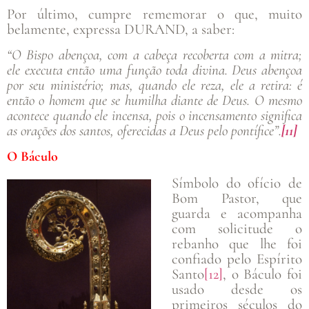
Por último, cumpre rememorar o que, muito
belamente, expressa DURAND, a saber:
“O Bispo abençoa, com a cabeça recoberta com a mitra;
ele executa então uma função toda divina. Deus abençoa
por seu ministério; mas, quando ele reza, ele a retira: é
então o homem que se humilha diante de Deus. O mesmo
acontece quando ele incensa, pois o incensamento significa
as orações dos santos, oferecidas a Deus pelo pontífice”.
[11]
O Báculo
Símbolo do ofício de
Bom Pastor, que
guarda e acompanha
com solicitude o
rebanho que lhe foi
confiado pelo Espírito
Santo
[12]
, o Báculo foi
usado desde os
primeiros séculos do