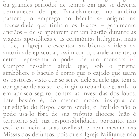
ou grandes períodos de tempo em que se deveria
permanecer de pé. Paralelamente, no âmbito
pastoral, o emprego do báculo se origina na
necessidade que tinham os Bispos – geralmente
anciãos – de se apoiarem em um bastão durante as
viagens apostólicas e as cerimônias litúrgicas; mais
tarde, a Igreja acrescentou ao báculo a idéia da
autoridade episcopal, assim como, paralelamente, o
cetro representa o poder de um monarca.
[14]
Cumpre ressaltar ainda que, sob o prisma
simbólico, o báculo é como que o cajado que usam
os pastores, visto que se serve dele aquele que tem a
obrigação de assistir e dirigir o rebanho e guardá-lo
em aprisco seguro, contra as investidas dos lobos.
Este bastão é, do mesmo modo, insígnia da
jurisdição do Bispo, assim sendo, o Prelado não o
pode usá-lo fora de sua própria diocese (não é
território sob sua responsabilidade, portanto, não
está em meio a suas ovelhas), e nem mesmo nas
Missas dos defuntos, pois que a Igreja Militante não