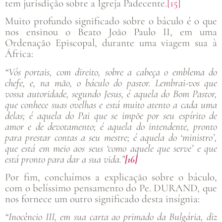
tem jurisdição sobre a Igreja Padecente.
[15]
Muito profundo significado sobre o báculo é o que
nos ensinou o Beato João Paulo II, em uma
Ordenação Episcopal, durante uma viagem sua à
África:
“Vós portais, com direito, sobre a cabeça o emblema do
chefe, e, na mão, o báculo do pastor. Lembrai-vos que
vossa autoridade, segundo Jesus, é aquela do Bom Pastor,
que conhece suas ovelhas e está muito atento a cada uma
delas; é aquela do Pai que se impõe por seu espírito de
amor e de devotamento; é aquela do intendente, pronto
para prestar contas a seu mestre; é aquela do ‘ministro’,
que está em meio aos seus ‘como aquele que serve’ e que
está pronto para dar a sua vida.”
[16]
Por fim, concluímos a explicação sobre o báculo,
com o belíssimo pensamento do Pe. DURAND, que
nos fornece um outro significado desta insígnia:
“Inocêncio III, em sua carta ao primado da Bulgária, diz