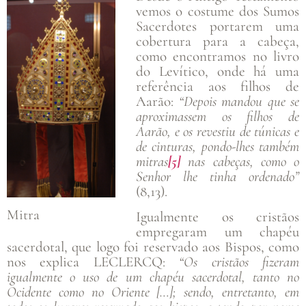
vemos o costume dos Sumos
Sacerdotes portarem uma
cobertura para a cabeça,
como encontramos no livro
do Levítico, onde há uma
referência aos filhos de
Aarão:
“Depois mandou que se
aproximassem os filhos de
Aarão, e os revestiu de túnicas e
de cinturas, pondo-lhes também
mitras
[5]
nas cabeças, como o
Senhor lhe tinha ordenado”
(8,13).
Mitra
Igualmente os cristãos
empregaram um chapéu
sacerdotal, que logo foi reservado aos Bispos, como
nos explica LECLERCQ:
“Os cristãos fizeram
igualmente o uso de um chapéu sacerdotal, tanto no
Ocidente como no Oriente […]; sendo, entretanto, em