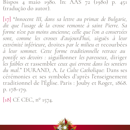
Bispos 4 maio 1980. In: AAS 72 (1980) p. 451
(tradução do autor).
[17]
“
Innocent III, dans sa lettre au primat de Bulgarie,
dit que l’usage de la crosse remonte à saint Pierre. Sa
forme n’est pas moins ancienne; celle que l’on a conservées
sont, comme les crosses d’aujourd’hui,
aiguës
à leur
extrémité inférieure,
droites
par le milieu et
recourbées
à leur sommet. Cette forme traditionnelle retrace au
pontife ses devoirs :
aiguillonner
les paresseux,
diriger
les faibles et
rassembler
ceux qui errent dans les sentiers
du mal
.” DURAND, A.
Le Culte Catholique
: Dans ses
cérémonies et ses symboles d’après l’enseignement
traditionnel de l’Église. Paris : Jouby et Roger, 1868.
p. 178-179.
[18]
Cf. CEC, nº 1574.