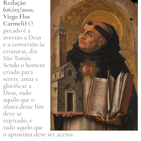
Redação
(06/05/2010,
Virgo Flos
Carmeli)
O
pecado é a
aversão a Deus
e a conversão às
criaturas, diz
São Tomás.
Sendo o homem
criado para
servir, amar e
glorificar a
Deus, tudo
aquilo que o
afasta deste fim
deve se
rejeitado, e
tudo aquilo que
o aproxima deve ser aceito.