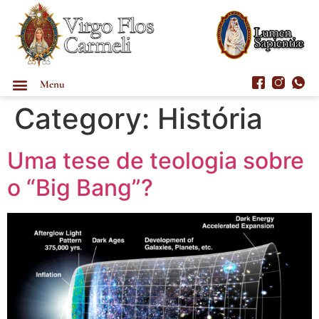
Menu
Category:
História
Uma tese de teologia sobre
o “Big Bang”?