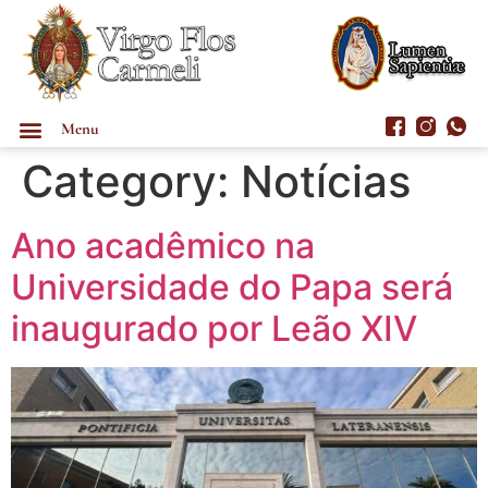
Menu
Category:
Notícias
Ano acadêmico na
Universidade do Papa será
inaugurado por Leão XIV