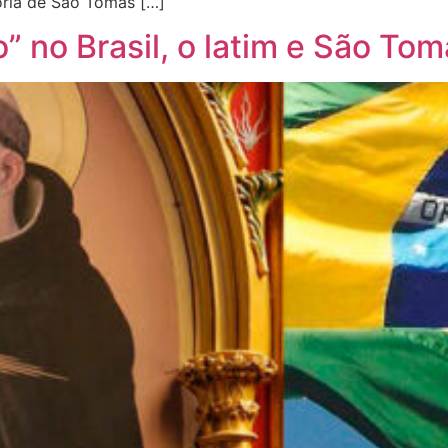
ória de São Tomás […]
” no Brasil, o latim e São To