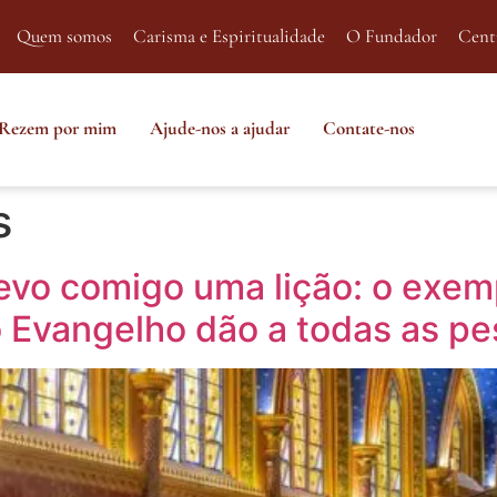
Quem somos
Carisma e Espiritualidade
O Fundador
Cent
Rezem por mim
Ajude-nos a ajudar
Contate-nos
s
evo comigo uma lição: o exem
o Evangelho dão a todas as p