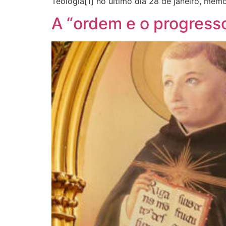
Teologia[1] no último dia 28 de janeiro, mem
A “ordem e o progresso