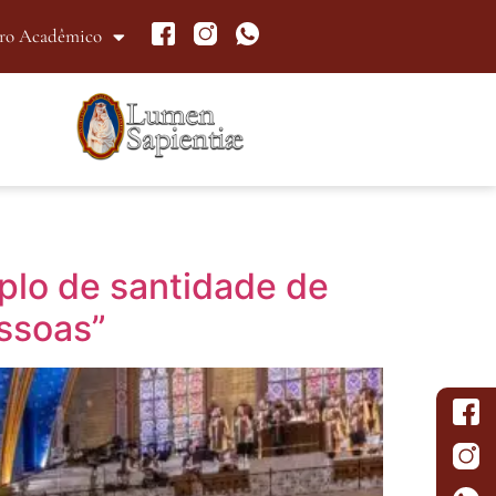
ro Acadêmico
plo de santidade de
essoas”