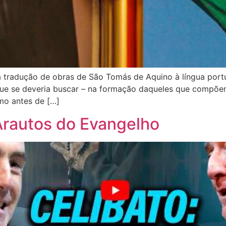
m a tradução de obras de São Tomás de Aquino à língua po
 que se deveria buscar – na formação daqueles que compõ
smo antes de […]
 Arautos do Evangelho