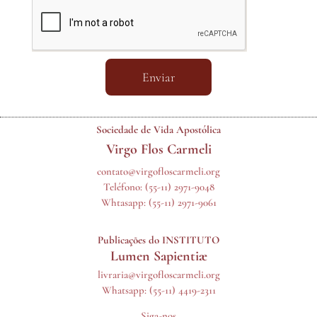
Enviar
Sociedade de Vida Apostólica
Virgo Flos Carmeli
contato@virgofloscarmeli.org
Teléfono:
(55-11) 2971-9048
Whtasapp:
(55-11) 2971-9061
Publicações do INSTITUTO
Lumen Sapientiæ
livraria@virgofloscarmeli.org
Whatsapp: (55-11) 4419-2311
Siga-nos