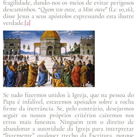
fragilidade, dando-nos os meios de evitar perigosos
descaminhos. “
Quem vos ouve, a Mim ouve
” (Lc 10,16),
disse Jesus a seus apóstolos expressando esta ilustre
verdade.
[2]
Se tudo fizermos unidos à Igreja, que na pessoa do
Papa é infalível, estaremos apoiados sobre a rocha
firme da inerrância. Se, pelo contrário, desejarmos
seguir os nossos próprios critérios cairemos nos
erros mais funestos. Ninguém tem o direito de
abandonar a autoridade da Igreja para interpretar
“livremente” qualquer trecho da Escritura, porque