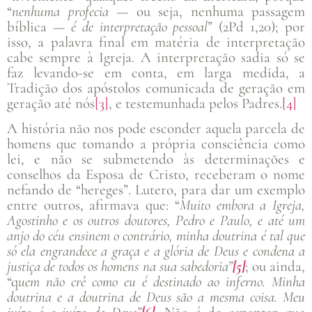
“
nenhuma profecia
— ou seja, nenhuma passagem
bíblica —
é de interpretação pessoal
” (2Pd 1,20); por
isso, a palavra final em matéria de interpretação
cabe sempre à Igreja. A interpretação sadia só se
faz levando-se em conta, em larga medida, a
Tradição dos apóstolos comunicada de geração em
geração até nós
[3]
, e testemunhada pelos Padres.
[4]
A história não nos pode esconder aquela parcela de
homens que tomando a própria consciência como
lei, e não se submetendo às determinações e
conselhos da Esposa de Cristo, receberam o nome
nefando de “hereges”. Lutero, para dar um exemplo
entre outros, afirmava que: “
Muito embora
a Igreja,
Agostinho e os outros doutores, Pedro e Paulo, e até um
anjo do céu ensinem o contrário, minha doutrina é tal que
só ela engrandece a graça e a glória de Deus e condena a
justiça de todos os homens na sua sabedoria”
[5]
; ou ainda,
“q
uem não crê como eu é destinado ao inferno. Minha
doutrina e a doutrina de Deus são a mesma coisa. Meu