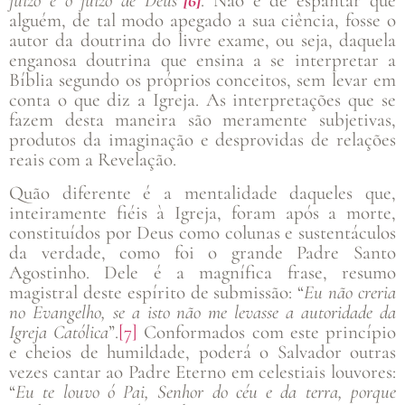
juízo é o juízo de Deus”
[6]
. Não é de espantar que
alguém, de tal modo apegado a sua ciência, fosse o
autor da doutrina do livre exame, ou seja, daquela
enganosa doutrina que ensina a se interpretar a
Bíblia segundo os próprios conceitos, sem levar em
conta o que diz a Igreja. As interpretações que se
fazem desta maneira são meramente subjetivas,
produtos da imaginação e desprovidas de relações
reais com a Revelação.
Quão diferente é a mentalidade daqueles que,
inteiramente fiéis à Igreja, foram após a morte,
constituídos por Deus como colunas e sustentáculos
da verdade, como foi o grande Padre Santo
Agostinho. Dele é a magnífica frase, resumo
magistral deste espírito de submissão: “
Eu não creria
no Evangelho, se a isto não me levasse a autoridade da
Igreja Católica
”.
[7]
Conformados com este princípio
e cheios de humildade, poderá o Salvador outras
vezes cantar ao Padre Eterno em celestiais louvores:
“
Eu te louvo ó Pai, Senhor do céu e da terra, porque