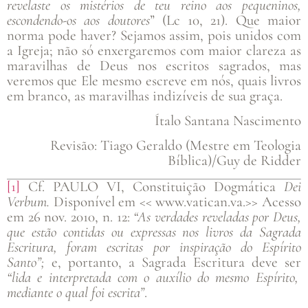
revelaste os mistérios de teu reino aos pequeninos,
escondendo-os aos doutores
” (Lc 10, 21). Que maior
norma pode haver? Sejamos assim, pois unidos com
a Igreja; não só enxergaremos com maior clareza as
maravilhas de Deus nos escritos sagrados, mas
veremos que Ele mesmo escreve em nós, quais livros
em branco, as maravilhas indizíveis de sua graça.
Ítalo Santana Nascimento
Revisão: Tiago Geraldo (Mestre em Teologia
Bíblica)/Guy de Ridder
[1]
Cf. PAULO VI, Constituição Dogmática
Dei
Verbum.
Disponível em
<<
www.vatican.va.>> Acesso
em 26 nov. 2010, n. 12:
“As verdades reveladas por Deus,
que estão contidas ou expressas nos livros da Sagrada
Escritura, foram escritas por inspiração do Espírito
Santo”;
e, portanto, a Sagrada Escritura deve ser
“lida e interpretada com o auxílio do mesmo Espírito,
mediante o qual foi escrita”
.