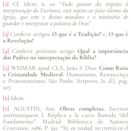
[2]
Cf. Idem. n. 10: “
Tudo quanto diz respeito à
interpretação da Escritura, está sujeito ao juízo último da
Igreja, que tem o divino mandato e o ministério de
guardar e interpretar a palavra de Deus”
.
[3]
Conferir artigos:
O que é a Tradição?
e,
O que é
a Revelação?
[4]
Conferir próximo artigo:
Qual a importância
dos Padres na interpretação da Bíblia?
[5]
WEIMAR apud CLÁ, João S. Dias.
Como Ruiu
a Cristandade Medieval
: Humanismo, Renascença
e Protestantismo. São Paulo: Artpress, [s. d.]. pag.
207.
[6]
Idem.
[7]
AGUSTIN, San.
Obras completas.
Escritos
antimaniqueos I. Réplica a la carta llamada “del
Fundamento”. Madrid: Biblioteca de Autores
Cristianos, 1986. P. 391. “
Yo, en verdad, no creería en el