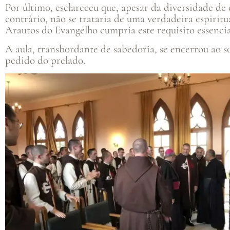
Por último, esclareceu que, apesar da diversidade de 
contrário, não se trataria de uma verdadeira espiritu
Arautos do Evangelho cumpria este requisito essencia
A aula, transbordante de sabedoria, se encerrou ao 
pedido do prelado.