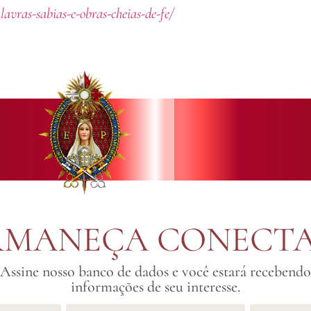
lavras-sabias-e-obras-cheias-de-fe/
RMANEÇA CONECT
Assine nosso banco de dados e você estará recebendo
informações de seu interesse.