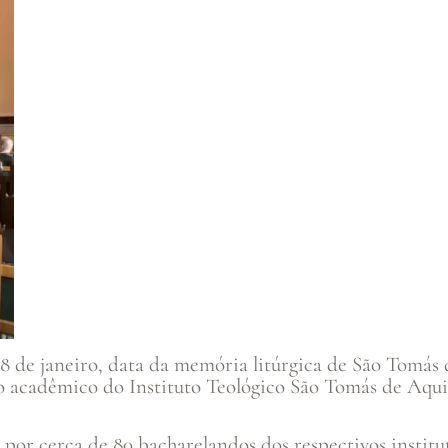
8 de janeiro, data da memória litúrgica de São Tomás
o acadêmico do Instituto Teológico São Tomás de Aquin
por cerca de 80 bacharelandos dos respectivos institu