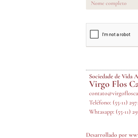
Sociedade de Vida A
Virgo Flos C
contato@virgoflosca
Teléfono:
(55-11) 29
Whtasapp:
(55-11) 2
Desarrollado por
www