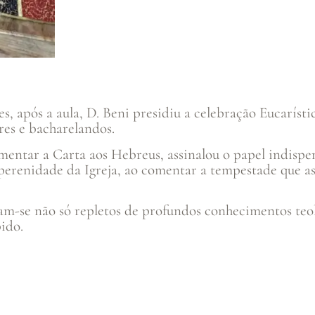
s, após a aula, D. Beni presidiu a celebração Eucarísti
res e bacharelandos.
mentar a Carta aos Hebreus, assinalou o papel indispen
 perenidade da Igreja, ao comentar a tempestade que a
aram-se não só repletos de profundos conhecimentos te
ido.