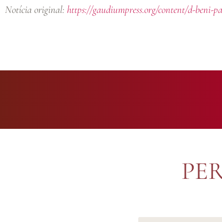
Notícia original:
https://gaudiumpress.org/content/d-beni-pa
PE