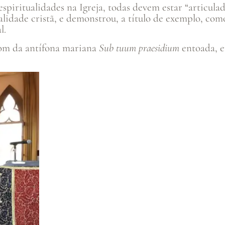
espiritualidades na Igreja, todas devem estar “articulad
alidade cristã, e demonstrou, a título de exemplo, com
l.
som da antífona mariana
Sub tuum praesidium
entoada, e