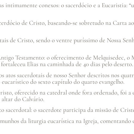
as intimamente conexos: o sacerdócio e a Eucaristia: 
acerdócio de Cristo, baseando-se sobretudo na Carta a
ais de Cristo, sendo o ventre puríssimo de Nossa Senh
 Antigo Testamento: o oferecimento de Melquisedec, o
fortaleceu Elias na caminhada de 40 dias pelo deserto.
os atos sacerdotais de nosso Senhor descritos nos quat
 eucarístico do sexto capítulo do quarto evangelho.
risto, oferecido na catedral onde fora ordenado, foi a 
altar do Calvário.
 sacerdotal: o sacerdote participa da missão de Cristo
munhos da liturgia eucarística na Igreja, comentando o