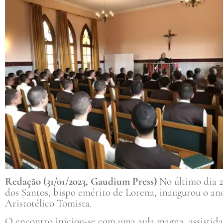
Redação (
31/01/2023
,
Gaudium Press
)
No último dia 2
dos Santos, bispo emérito de Lorena, inaugurou o an
Aristotélico Tomista.
O encontro iniciou-se com uma aula magna, assistida 