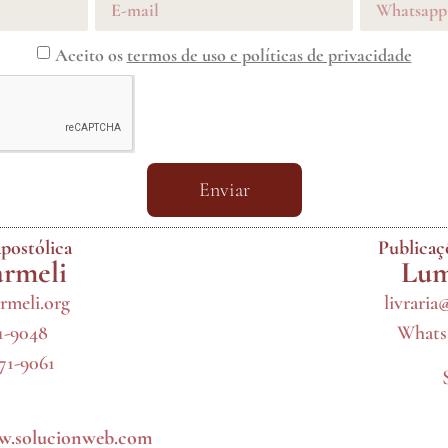
Aceito os
termos de uso e políticas de privacidade
Enviar
postólica
Publica
armeli
Lum
rmeli.org
livraria
71-9048
Whatsa
971-9061
.solucionweb.com