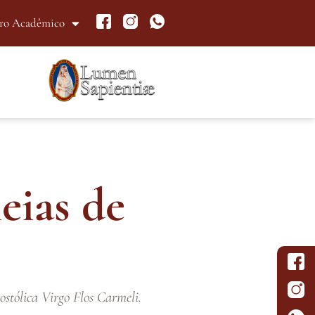
ro Acadêmico
heias de
ostólica Virgo Flos Carmeli.