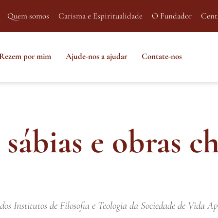
Quem somos
Carisma e Espiritualidade
O Fundador
Cent
Rezem por mim
Ajude-nos a ajudar
Contate-nos
 sábias e obras c
os Institutos de Filosofia e Teologia da Sociedade de Vida Ap