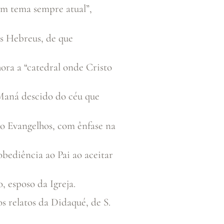
“um tema sempre atual”,
os Hebreus, de que
ora a “catedral onde Cristo
 Maná descido do céu que
ro Evangelhos, com ênfase na
obediência ao Pai ao aceitar
, esposo da Igreja.
s relatos da Didaqué, de S.