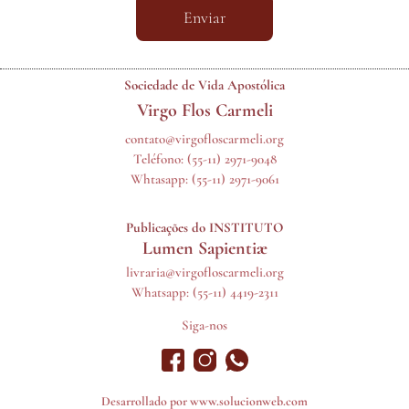
Enviar
Sociedade de Vida Apostólica
Virgo Flos Carmeli
contato@virgofloscarmeli.org
Teléfono:
(55-11) 2971-9048
Whtasapp:
(55-11) 2971-9061
Publicações do INSTITUTO
Lumen Sapientiæ
livraria@virgofloscarmeli.org
Whatsapp: (55-11) 4419-2311
Siga-nos
Desarrollado por
www.solucionweb.com