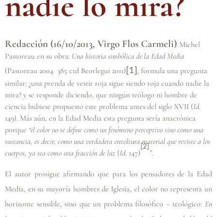
nadie lo mira?
Redacción (16/10/2013, Virgo Flos Carmeli)
Michel
Pastoreau en su obra:
Una historia simbólica de la Edad Media
[1]
(Pastoreau 2004 385 ctd Beorlegui 2011)
, formula una pregunta
similar: ¿una prenda de vestir roja sigue siendo roja cuando nadie la
mira? y se responde diciendo, que ningún teólogo ni hombre de
ciencia hubiese propuesto este problema antes del siglo XVII (
Id.
149). Más aún, en la Edad Media esta pregunta sería anacrónica
porque
“el color no se define como un fenómeno perceptivo sino como una
sustancia, es decir, como una verdadera envoltura material que reviste a los
[2]
cuerpos, ya sea como una fracción de luz
(
Id
. 147)
”
.
El autor prosigue afirmando que para los pensadores de la Edad
Media, en su mayoría hombres de Iglesia, el color no representa un
horizonte sensible, sino que un problema filosófico – teológico:
En