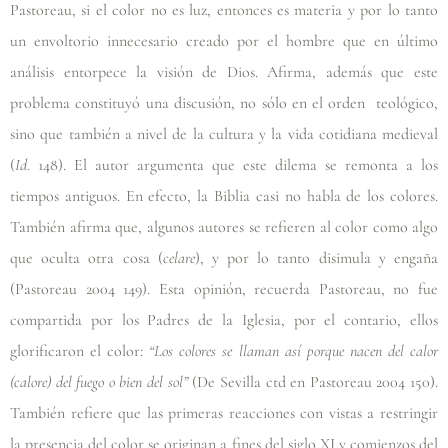
Pastoreau, si el color no es luz, entonces es materia y por lo tanto
un envoltorio innecesario creado por el hombre que en último
análisis entorpece la visión de Dios. Afirma, además que este
problema constituyó una discusión, no sólo en el orden teológico,
sino que también a nivel de la cultura y la vida cotidiana medieval
(
Id
. 148). El autor argumenta que este dilema se remonta a los
tiempos antiguos. En efecto, la Biblia casi no habla de los colores.
También afirma que, algunos autores se refieren al color como algo
que oculta otra cosa (
celare
), y por lo tanto disimula y engaña
(Pastoreau 2004 149)
. Esta opinión, recuerda Pastoreau, no fue
compartida por los Padres de la Iglesia, por el contario, ellos
glorificaron el color:
“Los colores se llaman así porque nacen del calor
(calore) del fuego o bien del sol”
(De Sevilla ctd en Pastoreau 2004 150)
.
También refiere que las primeras reacciones con vistas a restringir
la presencia del color se originan a fines del siglo XI y comienzos del