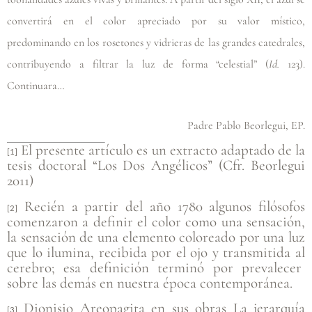
convertirá en el color apreciado por su valor místico,
predominando en los rosetones y vidrieras de las grandes catedrales,
contribuyendo a filtrar la luz de forma “celestial” (
Id.
123).
Continuara…
Padre Pablo Beorlegui, EP.
El presente artículo es un extracto adaptado de la
[1]
tesis doctoral “Los Dos Angélicos” (Cfr. Beorlegui
2011)
Recién a partir del año 1780 algunos filósofos
[2]
comenzaron a definir el color como una sensación,
la sensación de una elemento coloreado por una luz
que lo ilumina, recibida por el ojo y transmitida al
cerebro; esa definición terminó por prevalecer
sobre las demás en nuestra época contemporánea.
Dionisio Areopagita en sus obras La jerarquía
[3]