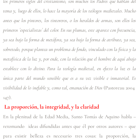
los primeros siglos del cristianismo, son muchos los Padres que hablan del
tema y, luego de ellos, lo hace la mayoría de los teólogos medievales. Mucho
antes que los pintores, los tintoreros, o los heraldos de armas, son ellos los
primeros ´especialistas´ del color. En sus plumas, este aparece con frecuencia,
ya sea bajo la forma de metáfora, ya sea bajo la forma de atributo, ya sea,
sobretodo, porque plantea un problema de fondo, vinculado con la física y la
metafísica de la luz y, por ende, con la relación que el hombre de aquí abajo
establece con lo divino. Para la teología medieval, en efecto la luz es la
única parte del mundo sensible que es a su vez visible e inmaterial. Es
visibilidad de lo inefable y, como tal, emanación de Dios
(Pastoreau 2004
147)
.
La proporción, la integridad, y la claridad
En la plenitud de la Edad Media, Santo Tomás de Aquino habla –
retomando ideas difundidas antes que él por otros autores – que
para existir belleza es necesario tres cosas: la proporción, la