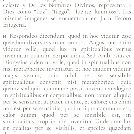
celeste y De los Nombres Divinos, representa a
Dios como “Luz”, “fuego”, “fuente luminosa”, Las
mismas imágenes se encuentran en Juan Escoto
Eriugena.
“Respondeo dicendum, quod in hoc videtur esse
[4]
quaedam diversitas inter sanctos. Augustinus enim
videtur velle, quod lux in spiritualibus verius
inveniatur quam in corporalibus. Sed Ambrosius et
Dionysius videntur velle, quod in spiritualibus non
nisi metaphorice inveniatur. Et hoc quidem videtur
magis verum; quia nihil per se sensibile
spiritualibus convenit nisi metaphorice, quia
quamvis aliquid commune possit inveniri analogice
in spiritualibus et corporalibus, non tamen aliquid
per se sensibile, ut patet in ente, et calore; ens enim
non est per se sensibile, quod utrique commune est;
calor autem quod per se sensibile est, in
spiritualibus proprie non invenitur. Unde cum lux
sit qualitas per se visibilis, et species quaedam