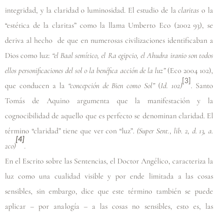
integridad, y la claridad o luminosidad. El estudio de la
claritas
o la
“estética de la claritas” como la llama Umberto Eco
(2002 93)
, se
deriva al hecho de que en numerosas civilizaciones identificaban a
Dios como luz:
“el Baal semítico, el Ra egipcio, el Ahudra iranio son todos
ellos personificaciones del sol o la benéfica acción de la luz”
(Eco 2004 102)
,
[3]
que conducen a la
“concepción de Bien como Sol”
(
Id. 102)
. Santo
Tomás de Aquino argumenta que la manifestación y la
cognocibilidad de aquello que es perfecto se denominan claridad. El
término “claridad” tiene que ver con “luz”.
(Super Sent., lib. 2, d. 13, a.
[4]
2co)
.
En el Escrito sobre las Sentencias, el Doctor Angélico, caracteriza la
luz como una cualidad visible y por ende limitada a las cosas
sensibles, sin embargo, dice que este término también se puede
aplicar – por analogía – a las cosas no sensibles, esto es, las