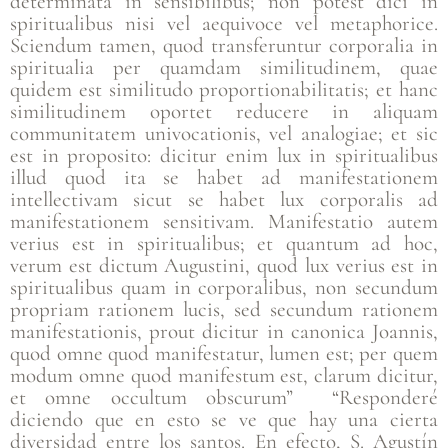
determinata in sensibilibus; non potest dici in
spiritualibus nisi vel aequivoce vel metaphorice.
Sciendum tamen, quod transferuntur corporalia in
spiritualia per quamdam similitudinem, quae
quidem est similitudo proportionabilitatis; et hanc
similitudinem oportet reducere in aliquam
communitatem univocationis, vel analogiae; et sic
est in proposito: dicitur enim lux in spiritualibus
illud quod ita se habet ad manifestationem
intellectivam sicut se habet lux corporalis ad
manifestationem sensitivam. Manifestatio autem
verius est in spiritualibus; et quantum ad hoc,
verum est dictum Augustini, quod lux verius est in
spiritualibus quam in corporalibus, non secundum
propriam rationem lucis, sed secundum rationem
manifestationis, prout dicitur in canonica Joannis,
quod omne quod manifestatur, lumen est; per quem
modum omne quod manifestum est, clarum dicitur,
et omne occultum obscurum” “Responderé
diciendo que en esto se ve que hay una cierta
diversidad entre los santos. En efecto, S. Agustín