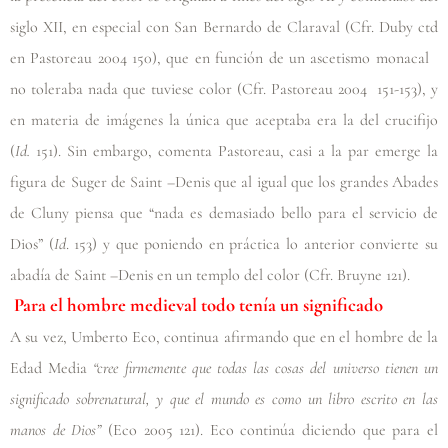
siglo XII, en especial con San Bernardo de Claraval
(Cfr. Duby ctd
en Pastoreau 2004 150)
, que en función de un ascetismo monacal
no toleraba nada que tuviese color
(Cfr. Pastoreau 2004 151-153)
, y
en materia de imágenes la única que aceptaba era la del crucifijo
(
Id.
151). Sin embargo, comenta Pastoreau, casi a la par emerge la
figura de Suger de Saint –Denis que al igual que los grandes Abades
de Cluny piensa que “nada es demasiado bello para el servicio de
Dios” (
Id
. 153) y que poniendo en práctica lo anterior convierte su
abadía de Saint –Denis en un templo del color
(Cfr. Bruyne 121)
.
Para el hombre medieval todo tenía un significado
A su vez, Umberto Eco, continua afirmando que en el hombre de la
Edad Media
“cree firmemente que todas las cosas del universo tienen un
significado sobrenatural, y que el mundo es como un libro escrito en las
manos de Dios”
(Eco 2005 121)
. Eco continúa diciendo que para el