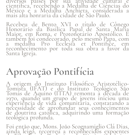
diversos países por sua atividade cultural e
científica, recebendo a Medalha de Ciências do
México e a Medalha Anchieta, considerada a
mais alta honraria da cidade de São Paulo.
Recebeu de Bento XVI o título de Cônego
Honorário da Basílica Papal de Santa Maria
Maior, em Roma, e Protonotário Apostólico. E
também foi condecorado, pelo mesmo Papa, com
a medalha Pro Ecclesia et Pontifice, em
reconhecimento por toda sua obra a favor da
Santa Igreja.
Aprovação Pontifícia
A origem do Instituto Filosófico Aristotélico-
Tomista (IFAT) e do Instituto Teológico São
Tomás de Aquino (ITTA) remonta à década de
1970, quando um grupo de jovens iniciou uma
experiência de vida comunitária, constatando a
necessidade de aprofundar seus conhecimentos
de doutrina católica, adquirindo uma formação
teológica profunda.
Foi então que, Mons. João Scognamiglio Clá Dias,
ainda leigo, recorreu a reconhecidos expoentes