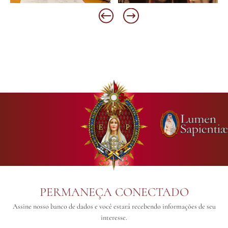
PERMANEÇA CONECTADO
Assine nosso banco de dados e você estará recebendo informações de seu
interesse.