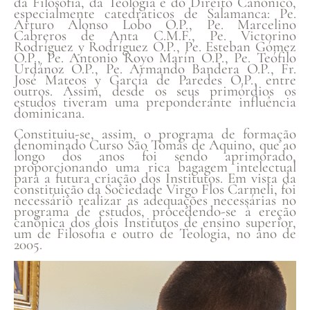
da Filosofia, da Teologia e do Direito Canônico,
especialmente catedráticos de Salamanca: Pe.
Arturo Alonso Lobo O.P., Pe. Marcelino
Cabreros de Anta C.M.F., Pe. Victorino
Rodríguez y Rodríguez O.P., Pe. Esteban Gómez
O.P., Pe. Antonio Royo Marín O.P., Pe. Teófilo
Urdánoz O.P., Pe. Armando Bandera O.P., Fr.
José Mateos y García de Paredes O.P., entre
outros. Assim, desde os seus primórdios os
estudos tiveram uma preponderante influência
dominicana.
Constituiu-se, assim, o programa de formação
denominado Curso São Tomás de Aquino, que ao
longo dos anos foi sendo aprimorado,
proporcionando uma rica bagagem intelectual
para a futura criação dos Institutos. Em vista da
constituição da Sociedade Virgo Flos Carmeli, foi
necessário realizar as adequações necessárias no
programa de estudos, procedendo-se à ereção
canônica dos dois Institutos de ensino superior,
um de Filosofia e outro de Teologia, no ano de
2005.