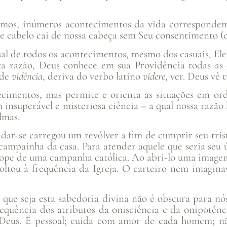
os, inúmeros acontecimentos da vida correspondem 
cabelo cai de nossa cabeça sem Seu consentimento (cf.
sal de todos os acontecimentos, mesmo dos casuais, El
ta razão, Deus conhece em sua Providência todas as c
 de
vidência
, deriva do verbo latino
videre
, ver. Deus vê
cimentos, mas permite e orienta as situações em or
m insuperável e misteriosa ciência – a qual nossa razã
lmas.
idar-se carregou um revólver a fim de cumprir seu tr
a campainha da casa. Para atender aquele que seria seu
lope de uma campanha católica. Ao abri-lo uma imagem
oltou à frequência da Igreja. O carteiro nem imagina
 que seja esta sabedoria divina não é obscura para n
equência dos atributos da onisciência e da onipotênc
 Deus. É pessoal; cuida com amor de cada homem; n