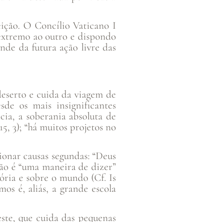
ição. O Concílio Vaticano I
 extremo ao outro e dispondo
nde da futura ação livre das
deserto e cuida da viagem de
sde os mais insignificantes
ia, a soberania absoluta de
5, 3); “há muitos projetos no
ionar causas segundas: “Deus
não é “uma maneira de dizer”
ria e sobre o mundo (Cf. Is
mos é, aliás, a grande escola
este, que cuida das pequenas