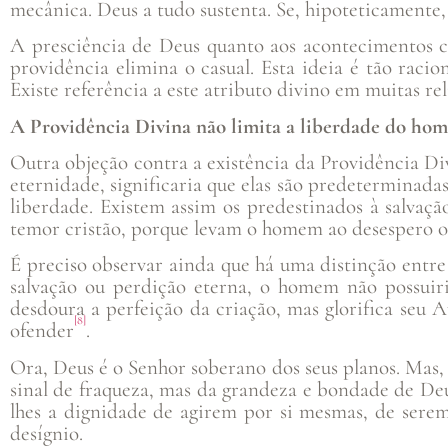
mecânica. Deus a tudo sustenta. Se, hipoteticamente,
A presciência de Deus quanto aos acontecimentos 
providência elimina o casual. Esta ideia é tão rac
Existe referência a este atributo divino em muitas reli
A Providência Divina não limita a liberdade do ho
Outra objeção contra a existência da Providência Di
eternidade, significaria que elas são predeterminada
liberdade. Existem assim os predestinados à salvação
temor cristão, porque levam o homem ao desespero ou
É preciso observar ainda que há uma distinção entr
salvação ou perdição eterna, o homem não possuiri
desdoura a perfeição da criação, mas glorifica seu 
[8]
ofender
.
Ora, Deus é o Senhor soberano dos seus planos. Mas, 
sinal de fraqueza, mas da grandeza e bondade de Deus
lhes a dignidade de agirem por si mesmas, de serem
desígnio.