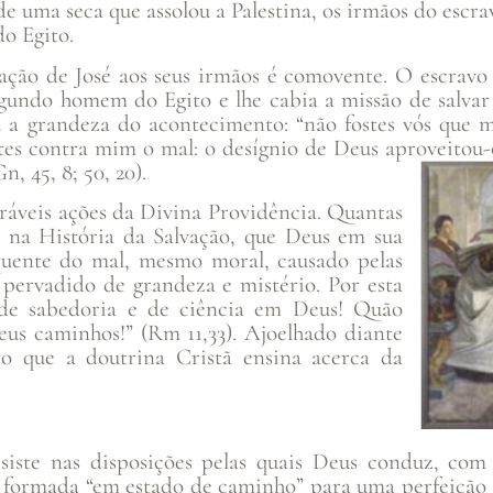
de uma seca que assolou a Palestina, os irmãos do escr
do Egito.
ação de José aos seus irmãos é comovente. O escravo 
egundo homem do Egito e lhe cabia a missão de salvar
u a grandeza do acontecimento: “não fostes vós que me
tes contra mim o mal: o desígnio de Deus aproveitou
n, 45, 8; 50, 20).
ráveis ações da Divina Providência. Quantas
e na História da Salvação, que Deus em sua
quente do mal, mesmo moral, causado pelas
pervadido de grandeza e mistério. Por esta
 de sabedoria e de ciência em Deus! Quão
seus caminhos!” (Rm 11,33). Ajoelhado diante
 o que a doutrina Cristã ensina acerca da
siste nas disposições pelas quais Deus conduz, com
oi formada “em estado de caminho” para uma perfeição