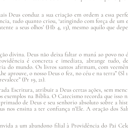
uais Deus conduz a sua criação em ordem a essa perfe
ência, tudo quanto criou, ‘atingindo com força de um
atente a seus olhos’ (Hb 4, 13), mesmo aquilo que depe
ção divina. Deus não deixa faltar o maná ao povo no 
Providência é concreta e imediata
,
abrange tudo, de
ria do mundo. Os livros santos afirmam, com veemênc
aprouve, o nosso Deus o fez, no céu e na terra” (Sl 11
alece” (Pr 19, 21).
rada Escritura, atribuir a Deus certas ações, sem menc
 os exemplos na Bíblia. O Catecismo recorda que isso 
rimado de Deus e seu senhorio absoluto sobre a histó
Deus nos ensina a ter confiança n’Ele. A oração dos Sal
nvida a um abandono filial à Providência do Pai Cel