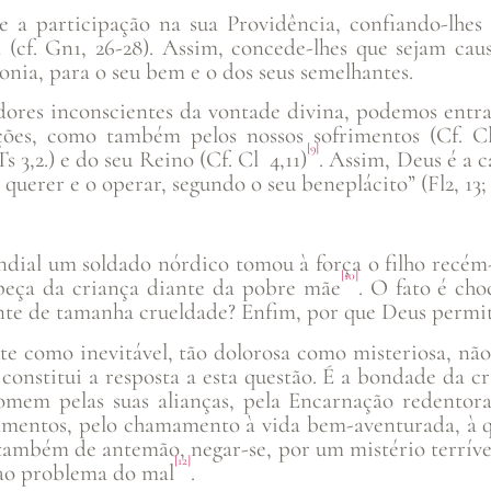
 a participação na sua Providência, confiando-lhes
(cf. Gn1, 26-28). Assim, concede-lhes que sejam causa
onia, para o seu bem e o dos seus semelhantes.
dores inconscientes da vontade divina, podemos entr
ções, como também pelos nossos sofrimentos (Cf. Cl
[9]
 3,2.) e do seu Reino (Cf. Cl 4,11)
. Assim, Deus é a 
uerer e o operar, segundo o seu beneplácito” (Fl2, 13; C
dial um soldado nórdico tomou à força o filho recém-
[10]
beça da criança diante da pobre mãe
. O fato é cho
nte de tamanha crueldade? Enfim, por que Deus permit
e como inevitável, tão dolorosa como misteriosa, não
e constitui a resposta a esta questão. É a bondade da 
em pelas suas alianças, pela Encarnação redentora
cramentos, pelo chamamento à vida bem-aventurada, à qu
 também de antemão, negar-se, por um mistério terrí
[12]
 ao problema do mal
.