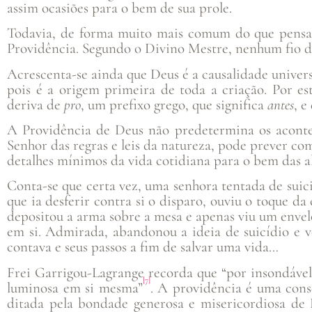
assim ocasiões para o bem de sua prole.
Todavia, de forma muito mais comum do que pensam
Providência. Segundo o Divino Mestre, nenhum fio de 
Acrescenta-se ainda que Deus é a causalidade univer
pois é a origem primeira de toda a criação. Por es
deriva de
pro
, um prefixo grego, que significa
antes
, e
A Providência de Deus não predetermina os aconte
Senhor das regras e leis da natureza, pode prever co
detalhes mínimos da vida cotidiana para o bem das a
Conta-se que certa vez, uma senhora tentada de suic
que ia desferir contra si o disparo, ouviu o toque d
depositou a arma sobre a mesa e apenas viu um enve
em si. Admirada, abandonou a ideia de suicídio e v
contava e seus passos a fim de salvar uma vida…
Frei Garrigou-Lagrange recorda que “por insondável
[7]
luminosa em si mesma”
. A providência é uma cons
ditada pela bondade generosa e misericordiosa de