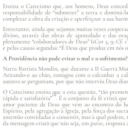
Ensina o Catecismo que, aos homens, Deus concede
responsabilidade de “submeter” a terra e dominá-la 
completar a obra da criação e aperfeiçoar a sua harm
Entretanto, ainda que sejamos muitas vezes coopera
divino, através das obras de apostolado e das ora
plenamente “colaboradores de Deus” (1Cor 3, 9; Cf. 1Ts
e pelas causas segundas: “É Deus que produz em nós o q
A Providência não pode evitar o mal e o sofrimento?
Narra Battista Mondin, que durante a II Guerra Mun
Atirando-o ao chão, esmagou com o calcanhar a ca
autores se perguntam, por que não interviu Deus dia
O Catecismo ensina que a esta questão, “tão prement
[11]
rápida e satisfatória”
. É o conjunto da fé cristã qu
amor paciente de Deus que vem ao encontro do hom
Espírito, pela agregação à Igreja, pela força dos sa
antemão convidadas a consentir, mas à qual podem,
da mensagem cristã que não seja, em parte, resposta