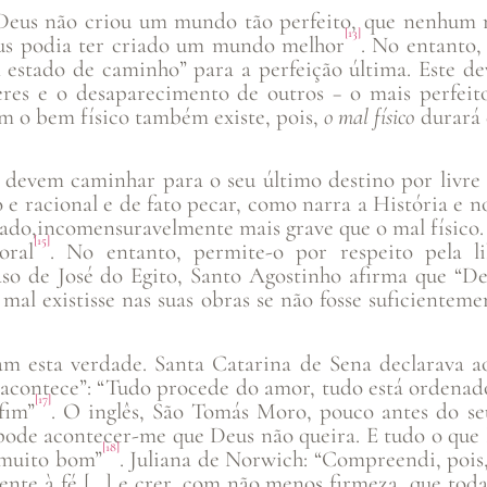
Deus não criou um mundo tão perfeito, que nenhum m
[13]
eus podia ter criado um mundo melhor
. No entanto,
 estado de caminho” para a perfeição última. Este de
res e o desaparecimento de outros − o mais perfeit
om o bem físico também existe, pois,
o mal físico
durará 
s, devem caminhar para o seu último destino por livre 
 racional e de fato pecar, como narra a História e no
ecado,incomensuravelmente mais grave que o mal físico
[15]
oral
. No entanto, permite-o por respeito pela l
so de José do Egito, Santo Agostinho afirma que “D
al existisse nas suas obras se não fosse suficientem
m esta verdade. Santa Catarina de Sena declarava ao
s acontece”: “Tudo procede do amor, tudo está ordena
[17]
fim”
. O inglês, São Tomás Moro, pouco antes do seu
 pode acontecer-me que Deus não queira. E tudo o que
[18]
 muito bom”
. Juliana de Norwich: “Compreendi, pois,
nte à fé […] e crer, com não menos firmeza, que toda