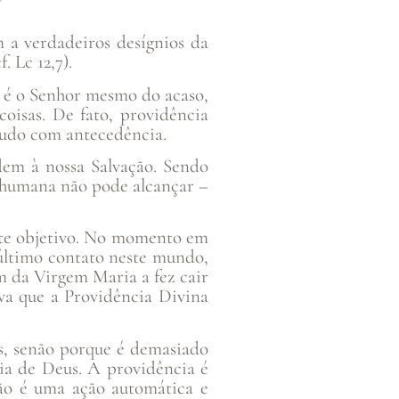
a verdadeiros desígnios da
 Lc 12,7).
e é o Senhor mesmo do acaso,
oisas. De fato, providência
 tudo com antecedência.
dem à nossa Salvação. Sendo
o humana não pode alcançar –
iste objetivo. No momento em
 último contato neste mundo,
 da Virgem Maria a fez cair
va que a Providência Divina
ós, senão porque é demasiado
ia de Deus. A providência é
ão é uma ação automática e