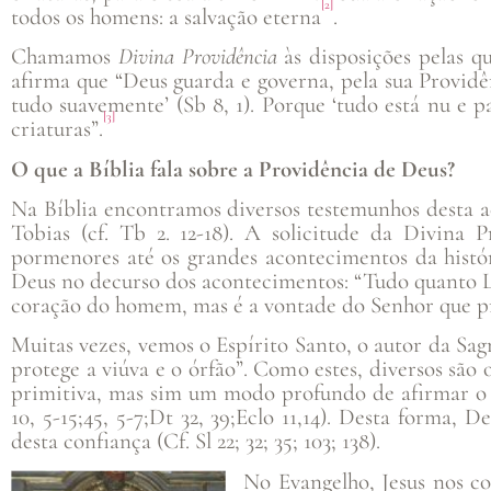
[2]
todos os homens: a salvação eterna
.
Chamamos
Divina Providência
às disposições pelas q
afirma que “Deus guarda e governa, pela sua Provid
tudo suavemente’ (Sb 8, 1). Porque ‘tudo está nu e p
[3]
criaturas”.
O que a Bíblia fala sobre a Providência de Deus?
Na Bíblia encontramos diversos testemunhos desta a
Tobias (cf. Tb 2. 12-18). A solicitude da Divina 
pormenores até os grandes acontecimentos da histó
Deus no decurso dos acontecimentos: “Tudo quanto Lhe 
coração do homem, mas é a vontade do Senhor que prev
Muitas vezes, vemos o Espírito Santo, o autor da Sag
protege a viúva e o órfão”. Como estes, diversos são
primitiva, mas sim um modo profundo de afirmar o p
10, 5-15;45, 5-7;Dt 32, 39;Eclo 11,14). Desta forma, 
desta confiança (Cf. Sl 22; 32; 35; 103; 138).
No Evangelho, Jesus nos co