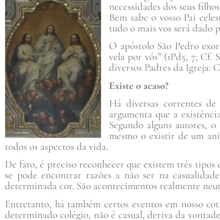
necessidades dos seus filh
Bem sabe o vosso Pai celes
tudo o mais vos será dado po
O apóstolo São Pedro exort
vela por vós” (1Pd5, 7; Cf.
diversos Padres da Igreja:
Existe o acaso?
Há diversas correntes de
argumenta que a existênci
Segundo alguns autores, o 
mesmo o existir de um an
todos os aspectos da vida.
De fato, é preciso reconhecer que existem três tipos
se pode encontrar razões a não ser na casualida
determinada cor. São acontecimentos realmente neutr
Entretanto, há também certos eventos em nosso cot
determinado colégio, não é casual, deriva da vontad