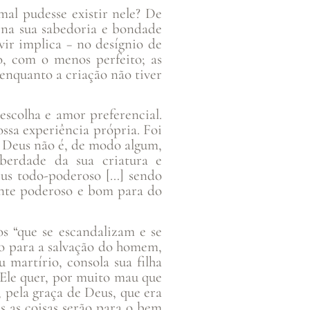
al pudesse existir nele? De
 na sua sabedoria e bondade
vir implica − no desígnio de
o, com o menos perfeito; as
enquanto a criação não tiver
escolha e amor preferencial.
ssa experiência própria. Foi
. Deus não é, de modo algum,
iberdade da sua criatura e
eus todo-poderoso […] sendo
ente poderoso e bom para do
s “que se escandalizam e se
do para a salvação do homem,
 martírio, consola sua filha
 Ele quer, por muito mau que
 pela graça de Deus, que era
s as coisas serão para o bem