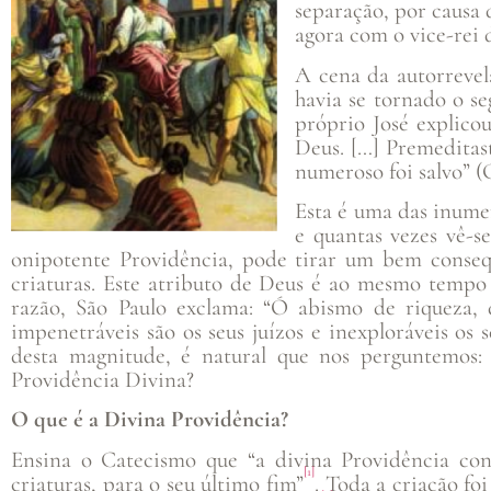
separação, por causa 
agora com o vice-rei 
A cena da autorrevel
havia se tornado o s
próprio José explico
Deus. […] Premeditas
numeroso foi salvo” (G
Esta é uma das inume
e quantas vezes vê-s
oni­potente Providência, pode tirar um bem conse
criaturas. Este atributo de Deus é ao mesmo tempo 
razão, São Paulo exclama: “Ó abismo de riqueza,
impenetráveis são os seus juízos e inexploráveis os 
desta magnitude, é natural que nos perguntemos:
Providência Divina?
O que é a Divina Providência?
Ensina o Catecismo que “a divina Providência con
[1]
criaturas, para o seu último fim”
. Toda a criação f