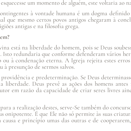
 esquecesse um momento de alguém, este voltaria ao nad
contingentes à vontade humana é um dogma definido 
ional que mesmo certos povos antigos chegaram à conc
giões antigas e na filosofia grega.
mem?
vina está na liberdade do homem, pois se Deus soubess
s. Isto redundaria que conforme defenderam vários her
 ou à condenação eterna. A Igreja rejeita estes erros
 à presunção de sermos salvos.
e providência e predeterminação. Se Deus determinass
a liberdade. Deus prevê as ações dos homens antes 
Autor em razão da capacidade de criar seres livres ai
para a realização destes, serve-Se também do concurso 
 onipotente. É que Ele não só permite às suas criatur
 causa e princípio umas das outras e de cooperarem, 