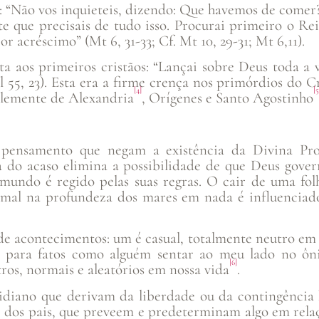
os: “Não vos inquieteis, dizendo: Que havemos de come
te que precisais de tudo isso. Procurai primeiro o Rei
r acréscimo” (Mt 6, 31-33; Cf. Mt 10, 29-31; Mt 6,11).
a aos primeiros cristãos: “Lançai sobre Deus toda a 
 Sl 55, 23). Esta era a firme crença nos primórdios d
[4]
[5
 Clemente de Alexandria
, Orígenes e Santo Agostinho
 pensamento que negam a existência da Divina Pro
a do acaso elimina a possibilidade de que Deus gover
mundo é regido pelas suas regras. O cair de uma fol
imal na profundeza dos mares em nada é influenciad
 de acontecimentos: um é casual, totalmente neutro em
de para fatos como alguém sentar ao meu lado no ô
[6]
os, normais e aleatórios em nossa vida
.
idiano que derivam da liberdade ou da contingência
e dos pais, que preveem e predeterminam algo em relaç