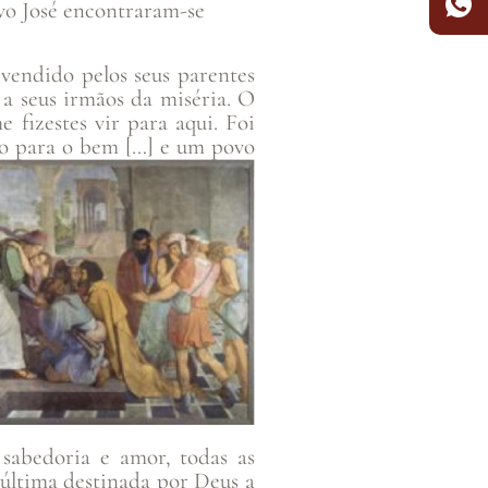
avo José encontraram-se
vendido pelos seus parentes
 a seus irmãos da miséria. O
 fizestes vir para aqui. Foi
-o para o bem […] e um povo
 sabedoria e amor, todas as
 última destinada por Deus a