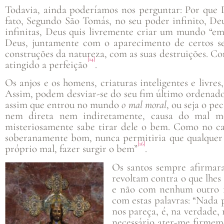
Todavia, ainda poderíamos nos perguntar: Por que 
fato, Segundo São Tomás, no seu poder infinito, D
infinitas, Deus quis livremente criar um mundo “em
Deus, juntamente com o aparecimento de certos se
construções da natureza, com as suas destruições. C
[14]
atingido a perfeição
.
Os anjos e os homens, criaturas inteligentes e livre
Assim, podem desviar-se do seu fim último ordenado e
assim que entrou no mundo
o mal moral
, ou seja o p
nem direta nem indiretamente, causa do mal m
misteriosamente sabe tirar dele o bem. Como no ca
soberanamente bom, nunca permitiria que qualquer m
[16]
próprio mal, fazer surgir o bem”
.
Os santos sempre afirmara
revoltam contra o que lhe
e não com nenhum outro 
com estas palavras: “Nada
nos pareça, é, na verdade,
necessário ater-me firmeme