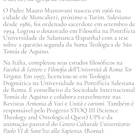
O Padre Mauro Mantovani nasceu em 1966 na
cidade de Moncalieri, próximo a Turim. Salesiano
desde 1986, foi ordenado sacerdote em setembro de
1994. Logrou o doutorado em Filosofia na Pontifícia
Universidade de Salamanca (Espanha) com a tese
sobre a questão segunda da Suma Teológica de São
Tomás de Aquino.
Na Itália, completou seus estudos filosóficos na
Facoltà di Lettere e Filosofia dell’Università di Roma Tor
Vergata
. Em 1997, licenciou-se em Teologia
Dogmática na Universidade na Pontifícia Salesiana
de Roma. É conselheiro da Sociedade Internacional
Tomás de Aquino e colabora estavelmente nas
Revistas
Armonia di Voci
e
Unità e carismi
. Também é
responsável pelo Progetto STOQ III (Science
Theology and Ontological Quest) UPS e da
animação pastoral do
Centro Culturale Universitario
Paolo VI di Sant’Ivo alla Sapienza.
(Roma).