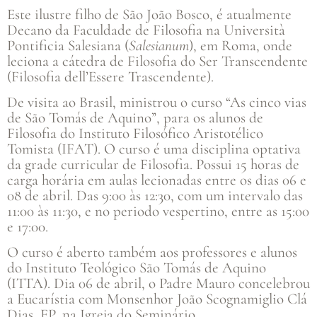
Este ilustre filho de São João Bosco, é atualmente
Decano da Faculdade de Filosofia na Università
Pontificia Salesiana (
Salesianum
), em Roma, onde
leciona a cátedra de Filosofia do Ser Transcendente
(Filosofia dell’Essere Trascendente).
De visita ao Brasil, ministrou o curso “As cinco vias
de São Tomás de Aquino”, para os alunos de
Filosofia do Instituto Filosófico Aristotélico
Tomista (IFAT). O curso é uma disciplina optativa
da grade curricular de Filosofia. Possui 15 horas de
carga horária em aulas lecionadas entre os dias 06 e
08 de abril. Das 9:00 às 12:30, com um intervalo das
11:00 às 11:30, e no periodo vespertino, entre as 15:00
e 17:00.
O curso é aberto também aos professores e alunos
do Instituto Teológico São Tomás de Aquino
(ITTA). Dia 06 de abril, o Padre Mauro concelebrou
a Eucarístia com Monsenhor João Scognamiglio Clá
Dias, EP, na Igreja do Seminário.