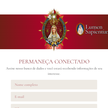
PERMANEÇA CONECTADO
Assine nosso banco de dados e você estará recebendo informações de seu
interesse.