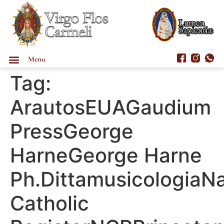
Menu
Tag:
ArautosEUAGaudium
PressGeorge
HarneGeorge Harne
Ph.DittamusicologiaNa
Catholic