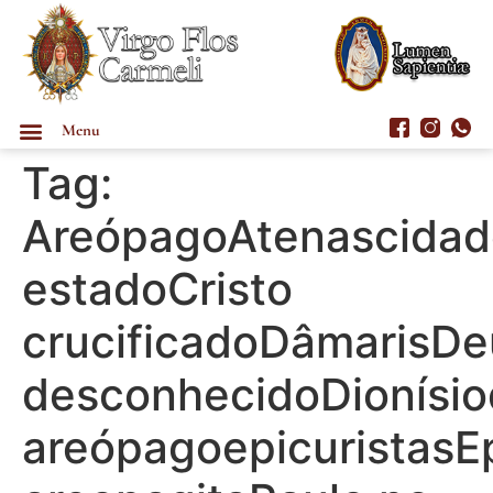
Menu
Tag:
AreópagoAtenascidad
estadoCristo
crucificadoDâmarisDe
desconhecidoDionísio
areópagoepicuristasE