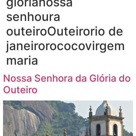
glorianossa
senhoura
outeiroOuteirorio de
janeirorococovirgem
maria
Nossa Senhora da Glória do
Outeiro