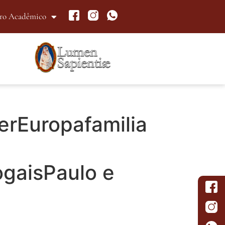
ro Acadêmico
rEuropafamilia
ogaisPaulo e