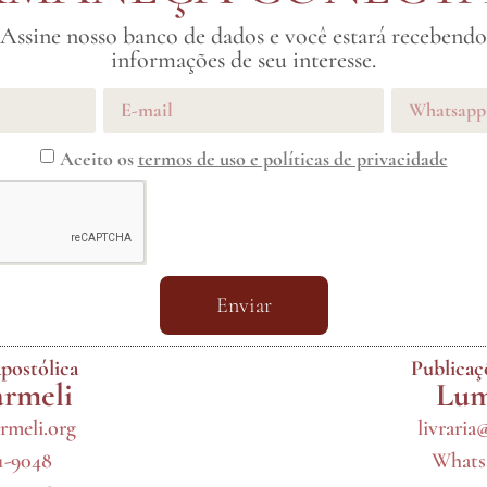
Assine nosso banco de dados e você estará recebendo
informações de seu interesse.
Aceito os
termos de uso e políticas de privacidade
Enviar
postólica
Publica
armeli
Lum
rmeli.org
livraria
71-9048
Whatsa