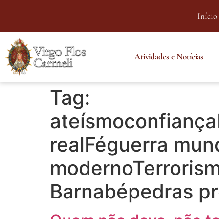
Início
Atividades e Notícias
Tag:
ateísmoconfiança
realFéguerra mu
modernoTerrorism
Barnabépedras pr