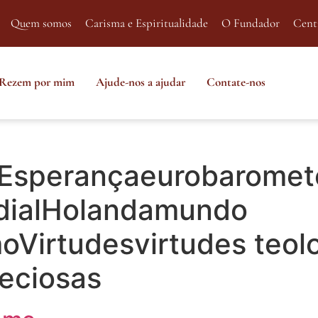
Quem somos
Carisma e Espiritualidade
O Fundador
Cent
Rezem por mim
Ajude-nos a ajudar
Contate-nos
Esperançaeurobaromete
ndialHolandamundo
oVirtudesvirtudes teol
eciosas