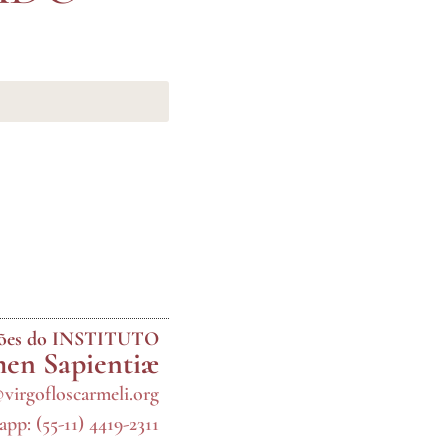
ções do INSTITUTO
en Sapientiæ
@virgofloscarmeli.org
pp: (55-11) 4419-2311