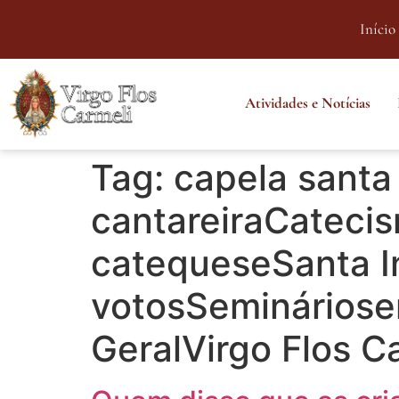
Início
Atividades e Notícias
Tag:
capela santa
cantareiraCatecis
catequeseSanta In
votosSeminárioser
GeralVirgo Flos C