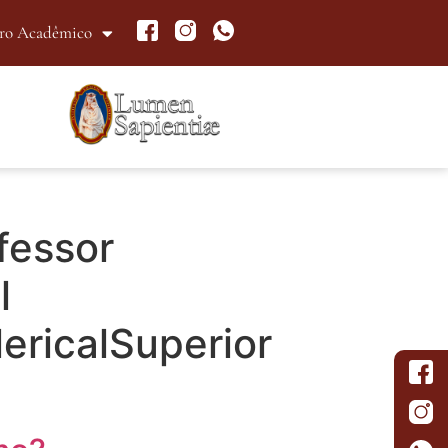
ro Acadêmico
fessor
l
ericalSuperior