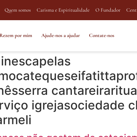
Quem somos
Carisma e Espiritualidade
O Fundador
Cent
Rezem por mim
Ajude-nos a ajudar
Contate-nos
 inescapelas
mocatequeseifatittapro
êsserra cantareiraritua
viço igrejasociedade cl
armeli