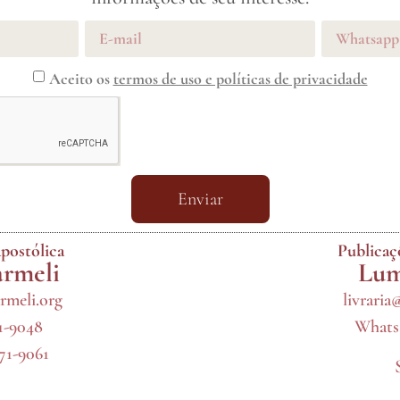
Aceito os
termos de uso e políticas de privacidade
Enviar
postólica
Publica
armeli
Lum
rmeli.org
livraria
71-9048
Whatsa
971-9061