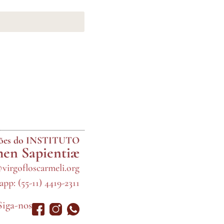
ções do INSTITUTO
en Sapientiæ
@virgofloscarmeli.org
pp: (55-11) 4419-2311
Siga-nos