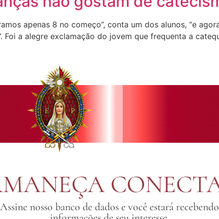
anças não gostam de catecis
Éramos apenas 8 no começo”, conta um dos alunos, “e ago
. Foi a alegre exclamação do jovem que frequenta a catequ
RMANEÇA CONECT
Assine nosso banco de dados e você estará recebendo
informações de seu interesse.