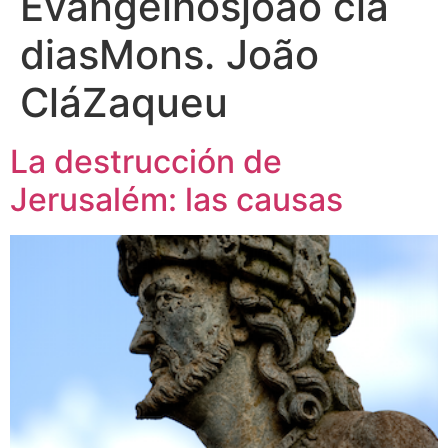
Evangelhosjoao cla
diasMons. João
CláZaqueu
La destrucción de
Jerusalém: las causas