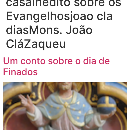
casaInédito sobre os
Evangelhosjoao cla
diasMons. João
CláZaqueu
Um conto sobre o dia de
Finados