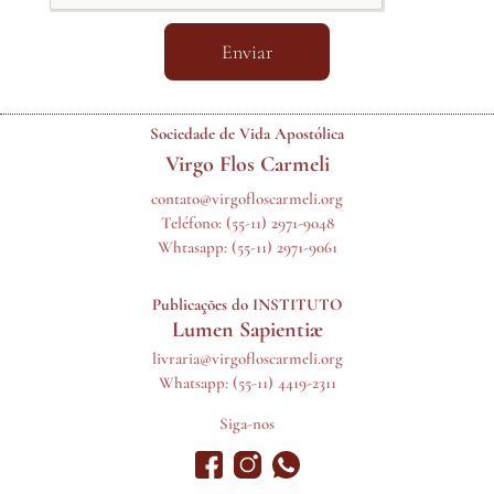
Enviar
Sociedade de Vida Apostólica
Virgo Flos Carmeli
contato@virgofloscarmeli.org
Teléfono:
(55-11) 2971-9048
Whtasapp:
(55-11) 2971-9061
Publicações do INSTITUTO
Lumen Sapientiæ
livraria@virgofloscarmeli.org
Whatsapp: (55-11) 4419-2311
Siga-nos