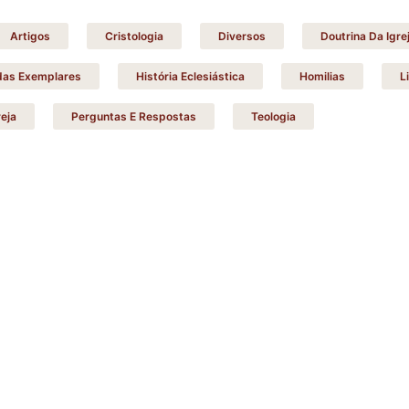
Artigos
Cristologia
Diversos
Doutrina Da Igre
idas Exemplares
História Eclesiástica
Homilias
L
eja
Perguntas E Respostas
Teologia