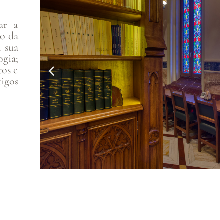
ar a
to da
a sua
gia;
tos e
igos