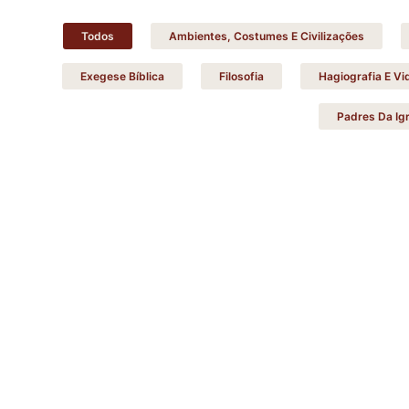
Todos
Ambientes, Costumes E Civilizações
Exegese Bíblica
Filosofia
Hagiografia E V
Padres Da Igr