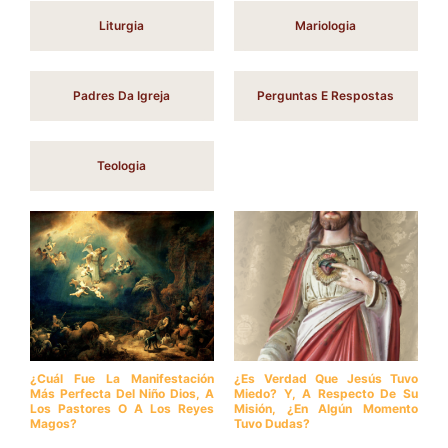
Liturgia
Mariologia
Padres Da Igreja
Perguntas E Respostas
Teologia
¿Cuál Fue La Manifestación
¿Es Verdad Que Jesús Tuvo
Más Perfecta Del Niño Dios, A
Miedo? Y, A Respecto De Su
Los Pastores O A Los Reyes
Misión, ¿en Algún Momento
Magos?
Tuvo Dudas?