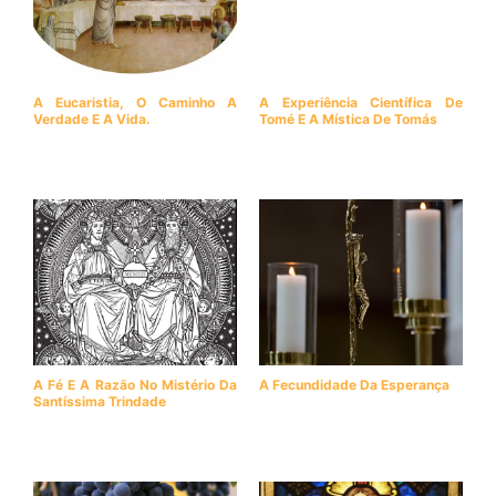
A Eucaristia, O Caminho A
A Experiência Científica De
Verdade E A Vida.
Tomé E A Mística De Tomás
A Fé E A Razão No Mistério Da
A Fecundidade Da Esperança
Santíssima Trindade