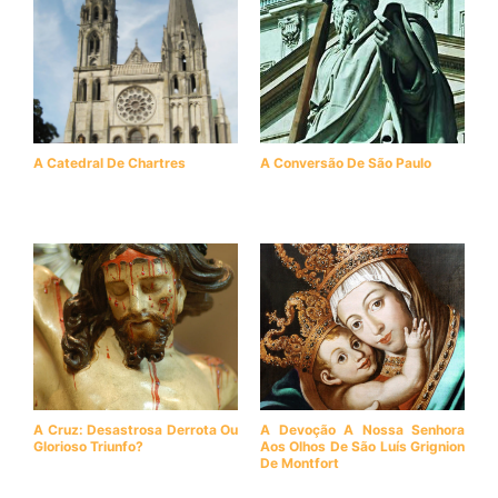
A Catedral De Chartres
A Conversão De São Paulo
A Cruz: Desastrosa Derrota Ou
A Devoção A Nossa Senhora
Glorioso Triunfo?
Aos Olhos De São Luís Grignion
De Montfort