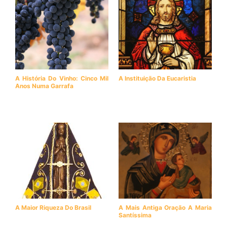
A História Do Vinho: Cinco Mil
A Instituição Da Eucaristia
Anos Numa Garrafa
A Maior Riqueza Do Brasil
A Mais Antiga Oração A Maria
Santíssima