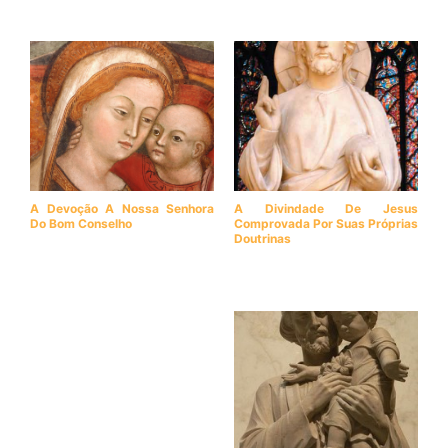
A Devoção A Nossa Senhora
A Divindade De Jesus
Do Bom Conselho
Comprovada Por Suas Próprias
Doutrinas