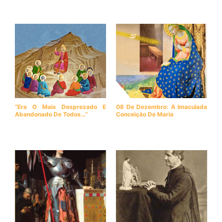
“Era O Mais Desprezado E
08 De Dezembro: A Imaculada
Abandonado De Todos…”
Conceição De Maria