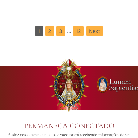
1
2
3
…
12
Next
PERMANEÇA CONECTADO
Assine nosso banco de dados e você estará recebendo informações de seu