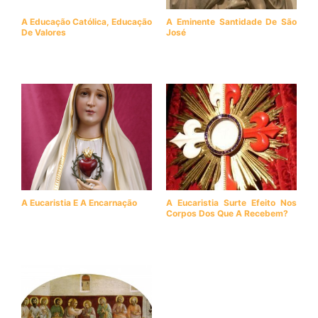
A Educação Católica, Educação
A Eminente Santidade De São
De Valores
José
A Eucaristia E A Encarnação
A Eucaristia Surte Efeito Nos
Corpos Dos Que A Recebem?