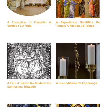
A Eucaristia, O Caminho A
A Experiência Científica De
Verdade E A Vida.
Tomé E A Mística De Tomás
A Fé E A Razão No Mistério Da
A Fecundidade Da Esperança
Santíssima Trindade