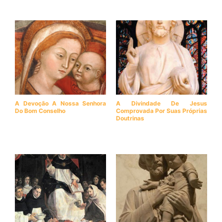
A Devoção A Nossa Senhora
A Divindade De Jesus
Do Bom Conselho
Comprovada Por Suas Próprias
Doutrinas