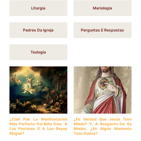
Liturgia
Mariologia
Padres Da Igreja
Perguntas E Respostas
Teologia
¿Cuál Fue La Manifestación
¿Es Verdad Que Jesús Tuvo
Más Perfecta Del Niño Dios, A
Miedo? Y, A Respecto De Su
Los Pastores O A Los Reyes
Misión, ¿en Algún Momento
Magos?
Tuvo Dudas?