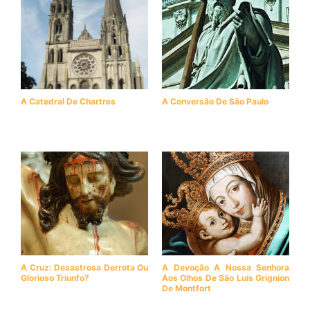
A Catedral De Chartres
A Conversão De São Paulo
A Cruz: Desastrosa Derrota Ou
A Devoção A Nossa Senhora
Glorioso Triunfo?
Aos Olhos De São Luís Grignion
De Montfort