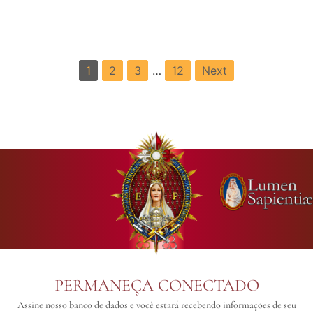
1
2
3
…
12
Next
PERMANEÇA CONECTADO
Assine nosso banco de dados e você estará recebendo informações de seu