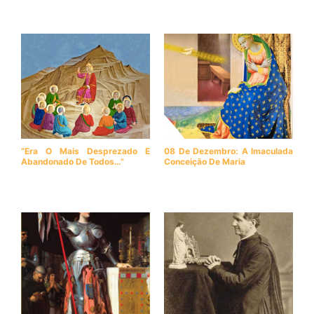
“Era O Mais Desprezado E
08 De Dezembro: A Imaculada
Abandonado De Todos…”
Conceição De Maria