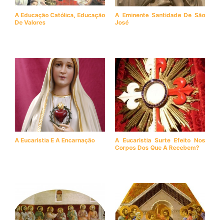
A Educação Católica, Educação
A Eminente Santidade De São
De Valores
José
A Eucaristia E A Encarnação
A Eucaristia Surte Efeito Nos
Corpos Dos Que A Recebem?